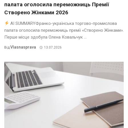
палата оголосила переможниць Премії
Створено Жінками 2026
AI SUMMARYФранко-українська торгово-промислова
палата оголосила переможниць премії «Створено Жінками».
Перше місце здобула Олена Ковальчук ...
Vlasnasprava
Від
13.07.2026