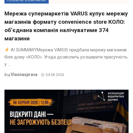
НОВИНИ КОМПАНІЙ
Мережа супермаркетів VARUS купує мережу
магазинів формату convenience store КОЛО:
об’єднана компанія налічуватиме 374
магазини
AI SUMMARYМережа VARUS придбала мережу магазинів
біля дому «КОЛО». Угода дозволить розширити присутність
у ...
Vlasnasprava
Від
04.08.2026