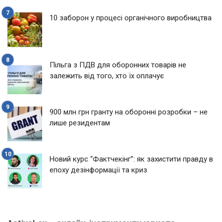
10 заборон у процесі органічного виробництва
Пільга з ПДВ для оборонних товарів не
залежить від того, хто їх оплачує
900 млн грн гранту на оборонні розробки – не
лише резидентам
Новий курс “Фактчекінг”: як захистити правду в
епоху дезінформації та криз