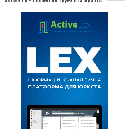
ActiveLex – онлайн-інструменти юриста