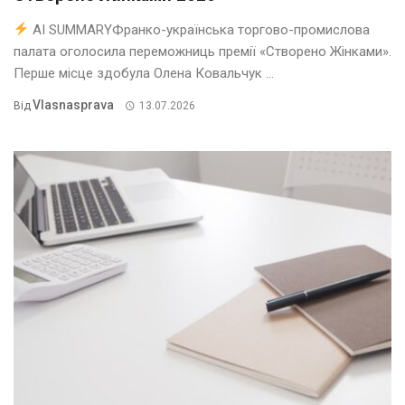
AI SUMMARYФранко-українська торгово-промислова
палата оголосила переможниць премії «Створено Жінками».
Перше місце здобула Олена Ковальчук ...
Vlasnasprava
Від
13.07.2026