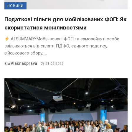
НОВИНИ
Податкові пільги для мобілізованих ФОП: Як
скористатися можливостями
AI SUMMARYМобілізовані ФОП та самозайняті особи
звільняються від сплати ПДФО, єдиного податку,
військового збору, ...
Vlasnasprava
Від
21.05.2026