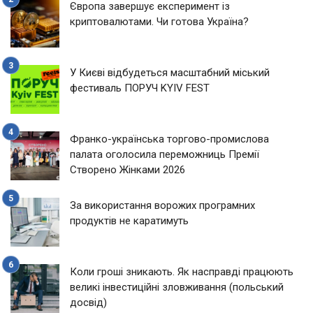
Європа завершує експеримент із
криптовалютами. Чи готова Україна?
У Києві відбудеться масштабний міський
фестиваль ПОРУЧ KYIV FEST
Франко-українська торгово-промислова
палата оголосила переможниць Премії
Створено Жінками 2026
За використання ворожих програмних
продуктів не каратимуть
Коли гроші зникають. Як насправді працюють
великі інвестиційні зловживання (польський
досвід)