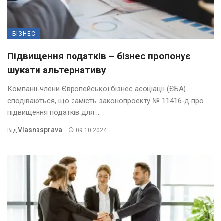
БІЗНЕС
Підвищення податків – бізнес пропонує
шукати альтернативу
Компанії-члени Європейської бізнес асоціації (ЄБА)
сподіваються, що замість законопроекту № 11416-д про
підвищення податків для ...
Vlasnasprava
Від
09.10.2024