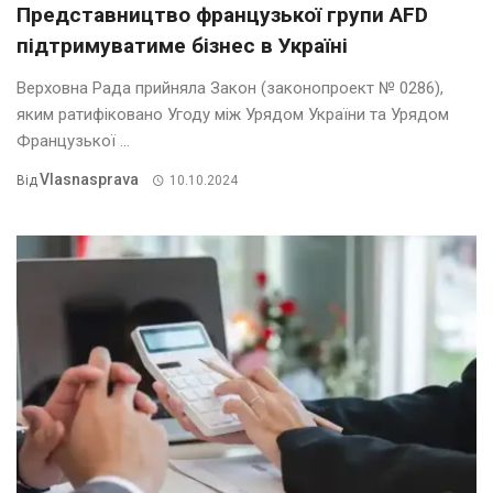
Представництво французької групи AFD
підтримуватиме бізнес в Україні
Верховна Рада прийняла Закон (законопроект № 0286),
яким ратифіковано Угоду між Урядом України та Урядом
Французької ...
Vlasnasprava
Від
10.10.2024