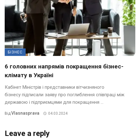
БІЗНЕС
6 головних напрямів покращення бізнес-
клімату в Україні
Кабінет Міністрів і представники вітчизняного
бізнесу підписали заяву про поглиблення співпраці між
державою і підприємцями для покращення ...
Vlasnasprava
Від
04.03.2024
Leave a reply