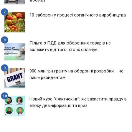
досвід)
10 заборон у процесі органічного виробництва
Пільга з ПДВ для оборонних товарів не
залежить від того, хто їх оплачує
900 млн грн гранту на оборонні розробки – не
лише резидентам
Новий курс “Фактчекінг”: як захистити правду в
епоху дезінформації та криз