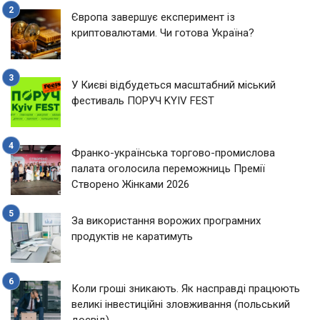
Європа завершує експеримент із
криптовалютами. Чи готова Україна?
У Києві відбудеться масштабний міський
фестиваль ПОРУЧ KYIV FEST
Франко-українська торгово-промислова
палата оголосила переможниць Премії
Створено Жінками 2026
За використання ворожих програмних
продуктів не каратимуть
Коли гроші зникають. Як насправді працюють
великі інвестиційні зловживання (польський