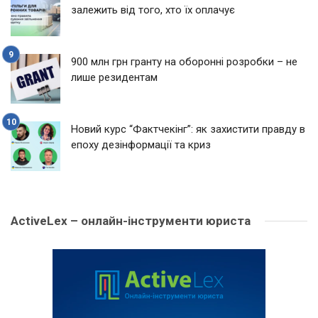
залежить від того, хто їх оплачує
900 млн грн гранту на оборонні розробки – не
лише резидентам
Новий курс “Фактчекінг”: як захистити правду в
епоху дезінформації та криз
ActiveLex – онлайн-інструменти юриста