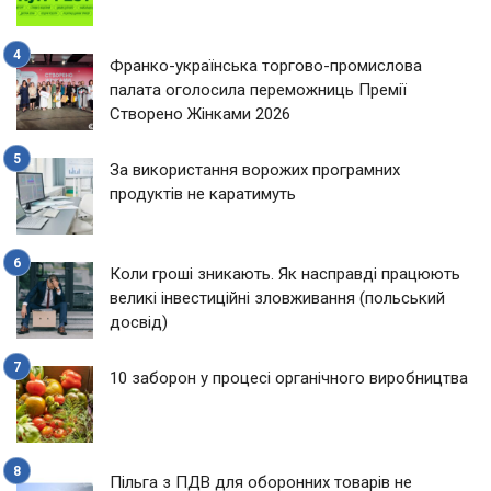
Франко-українська торгово-промислова
палата оголосила переможниць Премії
Створено Жінками 2026
За використання ворожих програмних
продуктів не каратимуть
Коли гроші зникають. Як насправді працюють
великі інвестиційні зловживання (польський
досвід)
10 заборон у процесі органічного виробництва
Пільга з ПДВ для оборонних товарів не