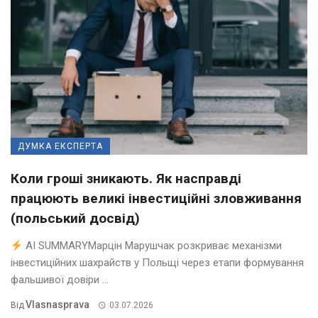
ДУМКА ЕКСПЕРТА
Коли гроші зникають. Як насправді
працюють великі інвестиційні зловживання
(польський досвід)
AI SUMMARYМарцін Марушчак розкриває механізми
інвестиційних шахрайств у Польщі через етапи формування
фальшивої довіри ...
Vlasnasprava
Від
03.07.2026