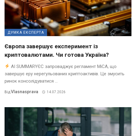
ДУМКА ЕКСПЕРТА
Європа завершує експеримент із
криптовалютами. Чи готова Україна?
AI SUMMARYЄС запроваджує регламент MiCA, що
завершує еру нерегульованих криптоактивів. Це змусить
ринок консолідуватися ...
Vlasnasprava
Від
14.07.2026