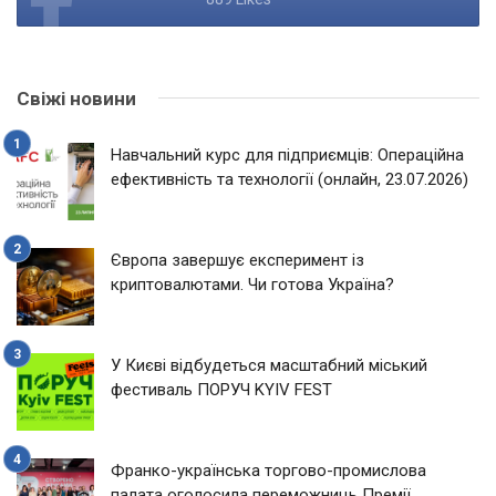
Свіжі новини
Навчальний курс для підприємців: Операційна
ефективність та технології (онлайн, 23.07.2026)
Європа завершує експеримент із
криптовалютами. Чи готова Україна?
У Києві відбудеться масштабний міський
фестиваль ПОРУЧ KYIV FEST
Франко-українська торгово-промислова
палата оголосила переможниць Премії