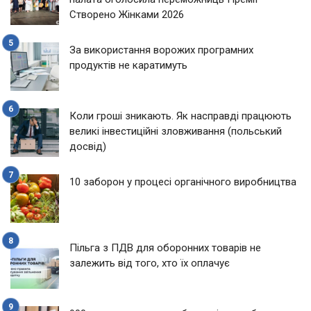
Створено Жінками 2026
За використання ворожих програмних
продуктів не каратимуть
Коли гроші зникають. Як насправді працюють
великі інвестиційні зловживання (польський
досвід)
10 заборон у процесі органічного виробництва
Пільга з ПДВ для оборонних товарів не
залежить від того, хто їх оплачує