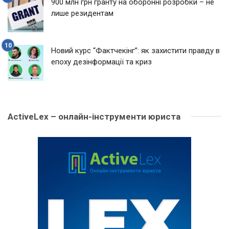
900 млн грн гранту на оборонні розробки – не
лише резидентам
Новий курс “Фактчекінг”: як захистити правду в
епоху дезінформації та криз
ActiveLex – онлайн-інструменти юриста