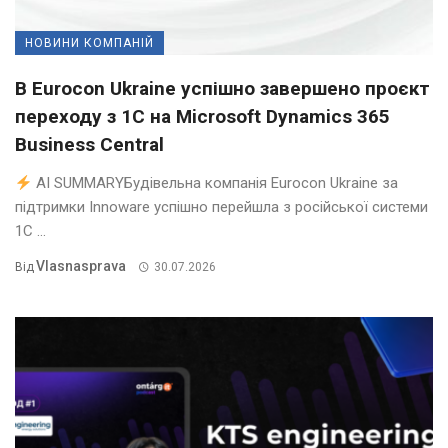
НОВИНИ КОМПАНІЙ
В Eurocon Ukraine успішно завершено проєкт
переходу з 1С на Microsoft Dynamics 365
Business Central
AI SUMMARYБудівельна компанія Eurocon Ukraine за
підтримки Innoware успішно перейшла з російської системи
1С ...
Vlasnasprava
Від
30.07.2026