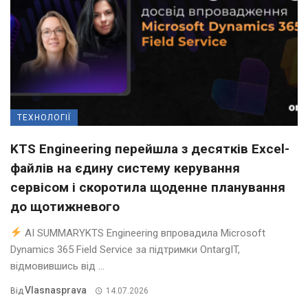
ТЕХНОЛОГІЇ
KTS Engineering перейшла з десятків Excel-
файлів на єдину систему керування
сервісом і скоротила щоденне планування
до щотижневого
AI SUMMARYKTS Engineering впровадила Microsoft
Dynamics 365 Field Service за підтримки OntargIT,
відмовившись від ...
Vlasnasprava
Від
14.07.2026