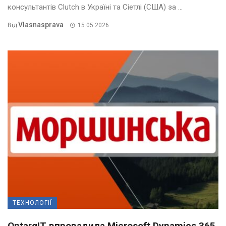
консультантів Clutch в Україні та Сіетлі (США) за ...
Vlasnasprava
Від
15.05.2026
ТЕХНОЛОГІЇ
OntargIT впровадила Microsoft Dynamics 365