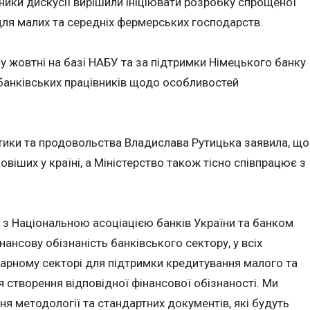
ики дискусії вирішили ініціювати розробку спрощеної
для малих та середніх фермерських господарств.
 у жовтні на базі НАБУ та за підтримки Німецького банку
я банківських працівників щодо особливостей
ітики та продовольства Владислава Рутицька заявила, що
овіших у країні, а Міністерство також тісно співпрацює з
 з Національною асоціацією банків України та банком
ансову обізнаність банківського сектору, у всіх
грарному секторі для підтримки кредитування малого та
 створення відповідної фінансової обізнаності. Ми
я методології та стандартних документів, які будуть