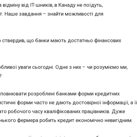
а відміну від IT-шників, в Канаду не поїдуть,
. Наше завдання – знайти можливості для
 ствердив, що банки мають достатньо фінансових
бливої уваги сьогодні. Одне з них – чи розуміємо ми,
?
заповнювати розроблені банками форми кредитних
истичні форми часто не дають достовірної інформації, а ї
гато робочого часу кваліфікованих працівників. Дуже
енького фермера робить кредит економічно невигідним.