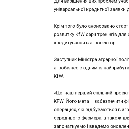
Для вирішення цих проблем учасн
універсальної кредитної заявки 
Крім того було анонсовано старт
розвитку KfW серії тренінгів дл
кредитування в агросекторі.
Заступник Міністра аграрної пол
агробізнес є одним із найприбутк
KfW.
«Це наш перший спільний проект
KFW. Його мета – забезпечити фін
операціях, які відбуваються в а
середнього фермера, а також для
започаткуємо і введемо оновленн