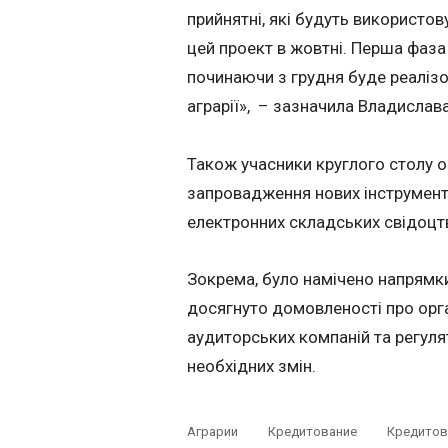
прийнятні, які будуть використо
цей проект в жовтні. Перша фаза
починаючи з грудня буде реалізо
аграрії», – зазначила Владислав
Також учасники круглого столу о
запровадження нових інструменті
електронних складських свідоцт
Зокрема, було намічено напрямк
досягнуто домовленості про орга
аудиторських компаній та регул
необхідних змін.
Аграрии
Кредитование
Кредитов