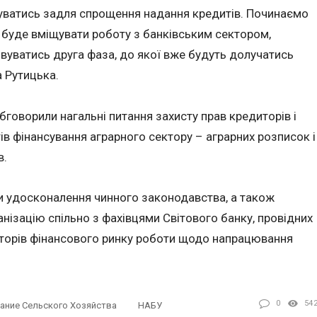
вуватись задля спрощення надання кредитів. Починаємо
 буде вміщувати роботу з банківським сектором,
вуватись друга фаза, до якої вже будуть долучатись
а Рутицька.
бговорили нагальні питання захисту прав кредиторів і
в фінансування аграрного сектору – аграрних розписок і
в.
и удосконалення чинного законодавства, а також
нізацію спільно з фахівцями Світового банку, провідних
яторів фінансового ринку роботи щодо напрацювання
0
54
ание Сельского Хозяйства
НАБУ