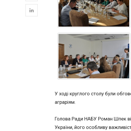
У ході круглого столу були обго
аграріям.
Голова Ради НАБУ Роман Шпек ві
України, його особливу важливіст