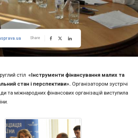
asprava.ua
Share
круглий стіл
«Інструменти фінансування малих та
альний стан і перспективи».
Організатором зустрічі
лади та міжнародних фінансових організацій виступила
їни.