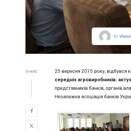
vlasn
By
25 вересня 2015 року, відбувся 
SHARE
середніх агровиробників: акту
представників банків, органів в
Незалежна асоціація банків Укра