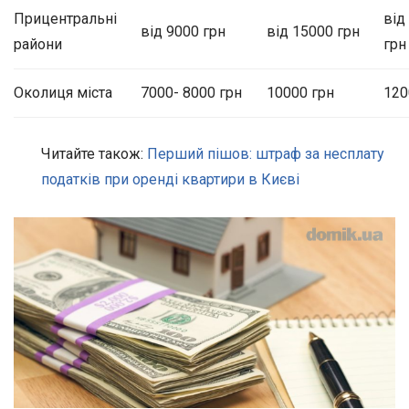
Прицентральні
від
від 9000 грн
від 15000 грн
райони
грн
Околиця міста
7000- 8000 грн
10000 грн
120
Читайте також:
Перший пішов: штраф за несплату
податків при оренді квартири в Києві