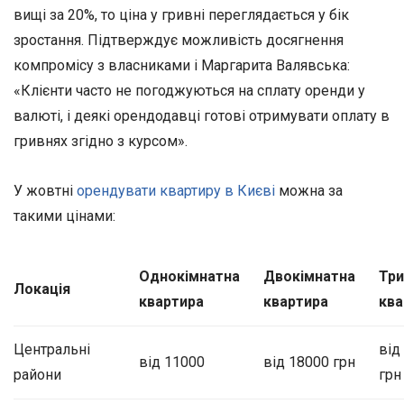
вищі за 20%, то ціна у гривні переглядається у бік
зростання. Підтверждує можливість досягнення
компромісу з власниками і Маргарита Валявська:
«Клієнти часто не погоджуються на сплату оренди у
валюті, і деякі орендодавці готові отримувати оплату в
гривнях згідно з курсом».
У жовтні
орендувати квартиру в Києві
можна за
такими цінами:
Однокімнатна
Двокімнатна
Три
Локація
квартира
квартира
ква
Центральні
від
від 11000
від 18000 грн
райони
грн