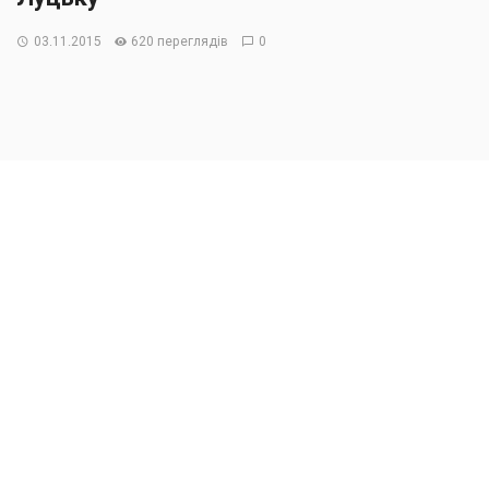
03.11.2015
620 переглядів
0
У Луцьку спостерігається попит на недороге житло.
Найчастіше купують двокімнатні квартири.