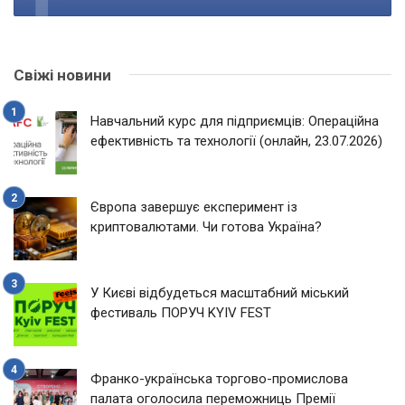
Свіжі новини
Навчальний курс для підприємців: Операційна
ефективність та технології (онлайн, 23.07.2026)
Європа завершує експеримент із
криптовалютами. Чи готова Україна?
У Києві відбудеться масштабний міський
фестиваль ПОРУЧ KYIV FEST
Франко-українська торгово-промислова
палата оголосила переможниць Премії