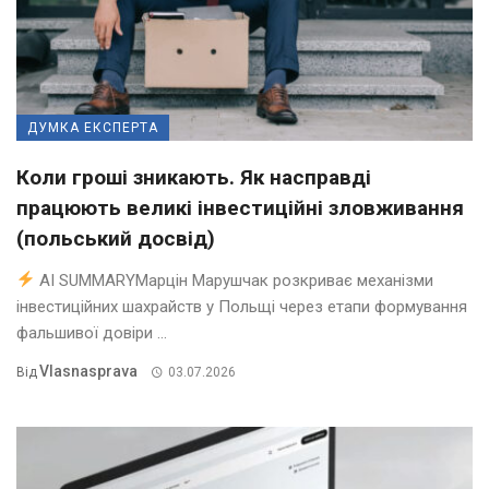
ДУМКА ЕКСПЕРТА
Коли гроші зникають. Як насправді
працюють великі інвестиційні зловживання
(польський досвід)
AI SUMMARYМарцін Марушчак розкриває механізми
інвестиційних шахрайств у Польщі через етапи формування
фальшивої довіри ...
Vlasnasprava
Від
03.07.2026