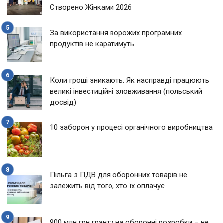
Створено Жінками 2026
За використання ворожих програмних
продуктів не каратимуть
Коли гроші зникають. Як насправді працюють
великі інвестиційні зловживання (польський
досвід)
10 заборон у процесі органічного виробництва
Пільга з ПДВ для оборонних товарів не
залежить від того, хто їх оплачує
900 млн грн гранту на оборонні розробки – не