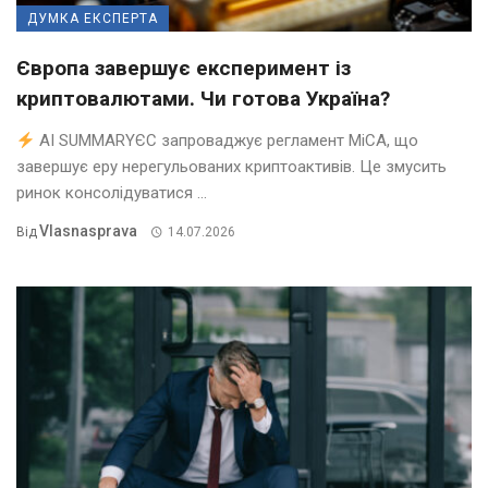
ДУМКА ЕКСПЕРТА
Європа завершує експеримент із
криптовалютами. Чи готова Україна?
AI SUMMARYЄС запроваджує регламент MiCA, що
завершує еру нерегульованих криптоактивів. Це змусить
ринок консолідуватися ...
Vlasnasprava
Від
14.07.2026