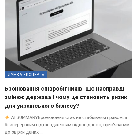
ДУМКА ЕКСПЕРТА
Бронювання співробітників: Що насправді
змінює держава і чому це становить ризик
для українського бізнесу?
AI SUMMARYБронювання стає не стабільним правом, а
безперервним підтвердженням відповідності, прив’язаним
до звірки даних ...