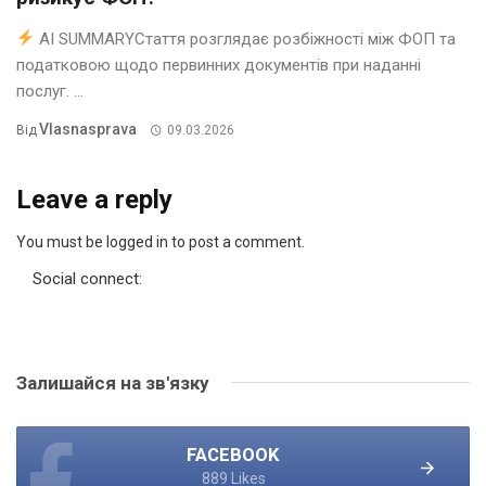
AI SUMMARYСтаття розглядає розбіжності між ФОП та
податковою щодо первинних документів при наданні
послуг. ...
Vlasnasprava
Від
09.03.2026
Leave a reply
You must be logged in to post a comment.
Social connect:
Залишайся на зв'язку
FACEBOOK
889 Likes