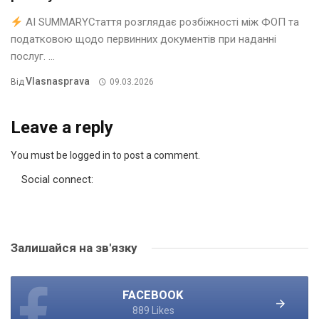
AI SUMMARYСтаття розглядає розбіжності між ФОП та
податковою щодо первинних документів при наданні
послуг. ...
Vlasnasprava
Від
09.03.2026
Leave a reply
You must be logged in to post a comment.
Social connect:
Залишайся на зв'язку
FACEBOOK
889 Likes