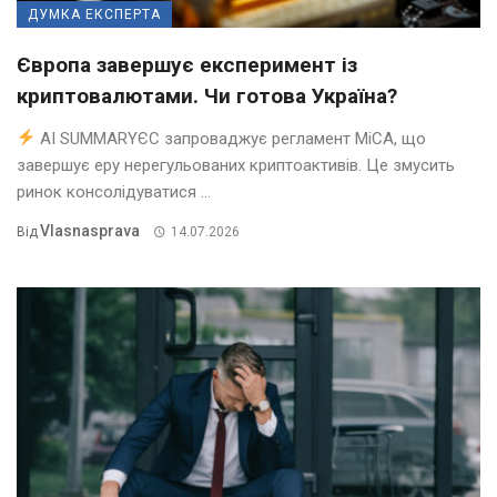
ДУМКА ЕКСПЕРТА
Європа завершує експеримент із
криптовалютами. Чи готова Україна?
AI SUMMARYЄС запроваджує регламент MiCA, що
завершує еру нерегульованих криптоактивів. Це змусить
ринок консолідуватися ...
Vlasnasprava
Від
14.07.2026