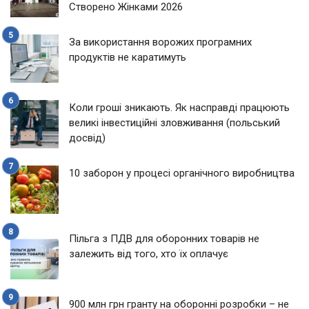
Створено Жінками 2026
За використання ворожих програмних
продуктів не каратимуть
Коли гроші зникають. Як насправді працюють
великі інвестиційні зловживання (польський
досвід)
10 заборон у процесі органічного виробництва
Пільга з ПДВ для оборонних товарів не
залежить від того, хто їх оплачує
900 млн грн гранту на оборонні розробки – не