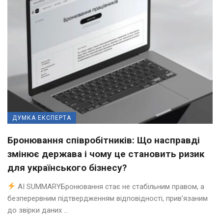
ДУМКА ЕКСПЕРТА
Бронювання співробітників: Що насправді
змінює держава і чому це становить ризик
для українського бізнесу?
AI SUMMARYБронювання стає не стабільним правом, а
безперервним підтвердженням відповідності, прив’язаним
до звірки даних ...