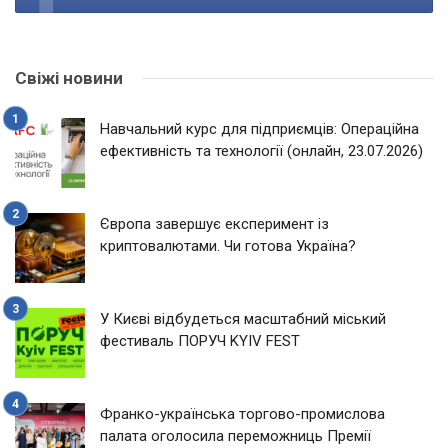
Свіжі новини
Навчальний курс для підприємців: Операційна
ефективність та технології (онлайн, 23.07.2026)
Європа завершує експеримент із
криптовалютами. Чи готова Україна?
У Києві відбудеться масштабний міський
фестиваль ПОРУЧ KYIV FEST
Франко-українська торгово-промислова
палата оголосила переможниць Премії