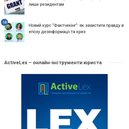
лише резидентам
Новий курс “Фактчекінг”: як захистити правду в
епоху дезінформації та криз
ActiveLex – онлайн-інструменти юриста