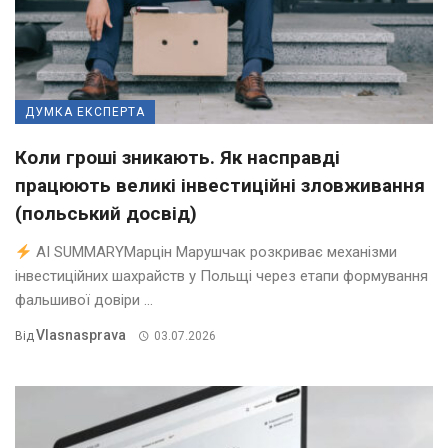
ДУМКА ЕКСПЕРТА
Коли гроші зникають. Як насправді
працюють великі інвестиційні зловживання
(польський досвід)
AI SUMMARYМарцін Марушчак розкриває механізми
інвестиційних шахрайств у Польщі через етапи формування
фальшивої довіри ...
Vlasnasprava
Від
03.07.2026