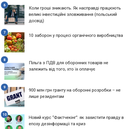
Коли гроші зникають. Як насправді працюють
великі інвестиційні зловживання (польський
досвід)
10 заборон у процесі органічного виробництва
Пільга з ПДВ для оборонних товарів не
залежить від того, хто їх оплачує
900 млн грн гранту на оборонні розробки – не
лише резидентам
Новий курс “Фактчекінг”: як захистити правду в
епоху дезінформації та криз