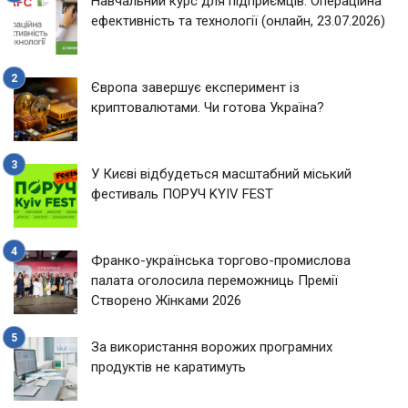
Навчальний курс для підприємців: Операційна
ефективність та технології (онлайн, 23.07.2026)
Європа завершує експеримент із
криптовалютами. Чи готова Україна?
У Києві відбудеться масштабний міський
фестиваль ПОРУЧ KYIV FEST
Франко-українська торгово-промислова
палата оголосила переможниць Премії
Створено Жінками 2026
За використання ворожих програмних
продуктів не каратимуть