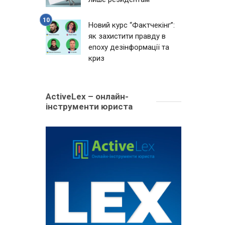
Новий курс “Фактчекінг”:
як захистити правду в
епоху дезінформації та
криз
ActiveLex – онлайн-
інструменти юриста