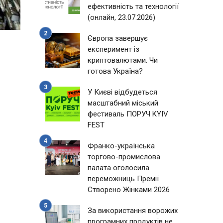
ефективність та технології
(онлайн, 23.07.2026)
Європа завершує
експеримент із
криптовалютами. Чи
готова Україна?
У Києві відбудеться
масштабний міський
фестиваль ПОРУЧ KYIV
FEST
Франко-українська
торгово-промислова
палата оголосила
переможниць Премії
Створено Жінками 2026
За використання ворожих
програмних продуктів не