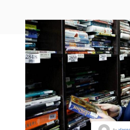
vlasn
By