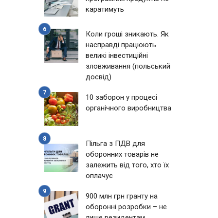
каратимуть
Коли гроші зникають. Як
насправді працюють
великі інвестиційні
зловживання (польський
досвід)
10 заборон у процесі
органічного виробництва
Пільга з ПДВ для
оборонних товарів не
залежить від того, хто їх
оплачує
900 млн грн гранту на
оборонні розробки – не
лише резидентам