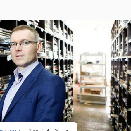
asprava.ua
Share