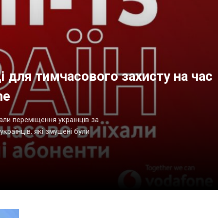
ці для тимчасового захисту на час
ne
али переміщення українців за
українців, які змушені були