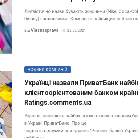
Лінгвістично назви бувають жіночими (Nike, Coca-Col
Disney) і чоловічими. Компанії з найвищим рейтингом 
Vlasnasprava
Від
22.02.2021
НОВИНИ КОМПАНІЙ
Українці назвали ПриватБанк найб
клієнтоорієнтованим банком країн
Ratings.comments.ua
Українці вважають найбільш клієнтоорієнтованим б
в Україні ПриватБанк. Про це
свідчать підсумки опитування “Рейтинг банків Україн