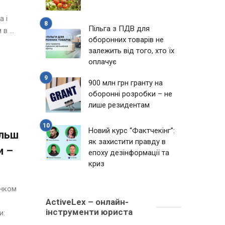
a і
Пільга з ПДВ для
в ...
оборонних товарів не
залежить від того, хто їх
оплачує
900 млн грн гранту на
оборонні розробки – не
лише резидентам
Новий курс “Фактчекінг”:
ільш
як захистити правду в
и –
епоху дезінформації та
криз
анком
ActiveLex – онлайн-
інструменти юриста
и: