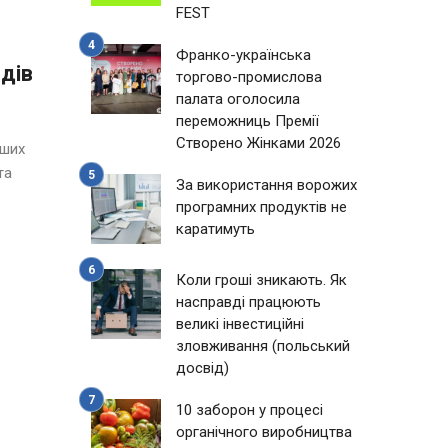
FEST
Франко-українська
дів
торгово-промислова
палата оголосила
переможниць Премії
Створено Жінками 2026
іших
та
За використання ворожих
програмних продуктів не
каратимуть
Коли гроші зникають. Як
насправді працюють
великі інвестиційні
зловживання (польський
досвід)
10 заборон у процесі
органічного виробництва