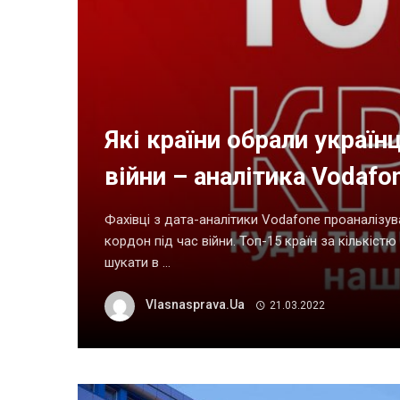
Які країни обрали україн
війни – аналітика Vodafo
Фахівці з дата-аналітики Vodafone проаналізув
кордон під час війни. Топ-15 країн за кількістю 
шукати в ...
Vlasnasprava.ua
21.03.2022