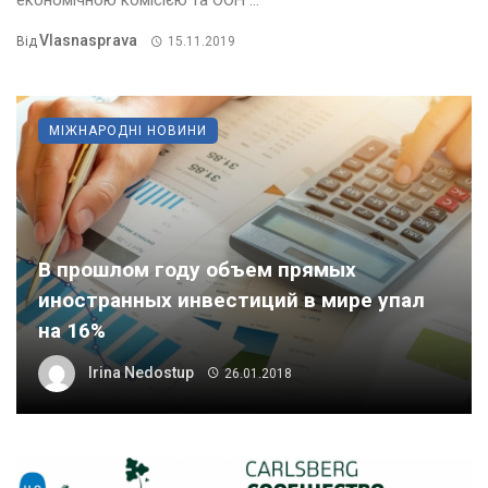
економічною комісією та ООН ...
Vlasnasprava
Від
15.11.2019
МІЖНАРОДНІ НОВИНИ
В прошлом году объем прямых
иностранных инвестиций в мире упал
на 16%
Irina Nedostup
26.01.2018