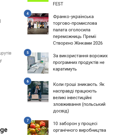
FEST
Франко-українська
и
торгово-промислова
палата оголосила
переможниць Премії
Створено Жінками 2026
шрутів
За використання ворожих
у
програмних продуктів не
каратимуть
Коли гроші зникають. Як
насправді працюють
великі інвестиційні
зловживання (польський
досвід)
10 заборон у процесі
age
органічного виробництва