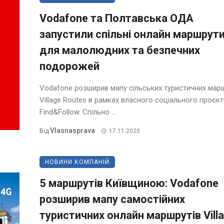
Vodafone та Полтавська ОДА
запустили спільні онлайн маршрут
для малолюдних та безпечних
подорожей
Vodafone розширив мапу сільських туристичних мар
Village Routes в рамках власного соціального проєкт
Find&Follow. Спільно ...
Vlasnasprava
Від
17.11.2020
НОВИНИ КОМПАНІЙ
5 маршрутів Київщиною: Vodafone
розширив мапу самостійних
туристичних онлайн маршрутів Vill