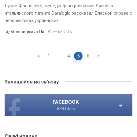
Лучио Франческо, менеджер по развитию бизнеса
итальянского гиганта Datalogic рассказал Власной справе о
перспективах украинских ...
Vlasnasprava.ua
Від
22.06.2015
Posts
1
...
4
5
6
navigation
Залишайся на зв'язку
FACEBOOK
889 Likes
Свіжі новини