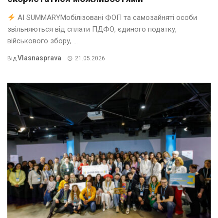
AI SUMMARYМобілізовані ФОП та самозайняті особи
звільняються від сплати ПДФО, єдиного податку,
військового збору, ...
Vlasnasprava
Від
21.05.2026