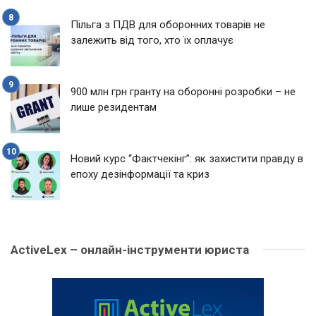
Пільга з ПДВ для оборонних товарів не
залежить від того, хто їх оплачує
900 млн грн гранту на оборонні розробки – не
лише резидентам
Новий курс “Фактчекінг”: як захистити правду в
епоху дезінформації та криз
ActiveLex – онлайн-інструменти юриста