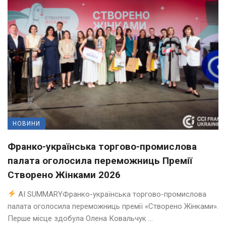
НОВИНИ
Франко-українська торгово-промислова
палата оголосила переможниць Премії
Створено Жінками 2026
AI SUMMARYФранко-українська торгово-промислова
палата оголосила переможниць премії «Створено Жінками».
Перше місце здобула Олена Ковальчук ...