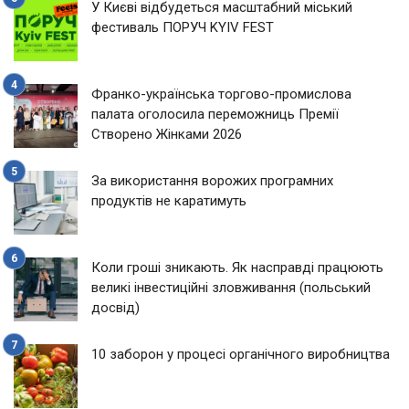
У Києві відбудеться масштабний міський
фестиваль ПОРУЧ KYIV FEST
Франко-українська торгово-промислова
палата оголосила переможниць Премії
Створено Жінками 2026
За використання ворожих програмних
продуктів не каратимуть
Коли гроші зникають. Як насправді працюють
великі інвестиційні зловживання (польський
досвід)
10 заборон у процесі органічного виробництва