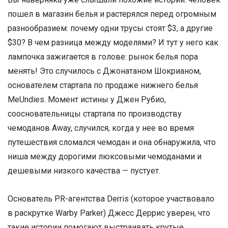
пошел в магазин белья и растерялся перед огромным
разнообразием: почему одни трусы стоят $3, а другие
$30? В чем разница между моделями? И тут у него как
лампочка зажигается в голове: рынок белья пора
менять! Это случилось с Джонатаном Шокрианом,
основателем стартапа по продаже нижнего белья
MeUndies. Момент истины у Джен Рубио,
соосновательницы стартапа по производству
чемоданов Away, случился, когда у нее во время
путешествия сломался чемодан и она обнаружила, что
ниша между дорогими люксовыми чемоданами и
дешевыми низкого качества — пустует.
Основатель PR-агентства Derris (которое участвовало
в раскрутке Warby Parker) Джесс Деррис уверен, что
такие истории помогают выстраивать крутые