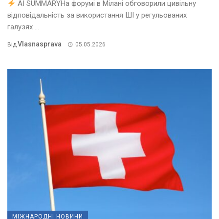
AI SUMMARYНа форумі в Мілані обговорили цивільну
відповідальність за використання ШІ у регульованих
галузях ...
Vlasnasprava
Від
05.05.2026
МІЖНАРОДНІ НОВИНИ