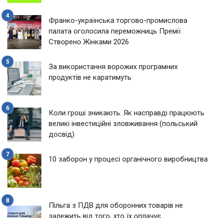
Франко-українська торгово-промислова
палата оголосила переможниць Премії
Створено Жінками 2026
За використання ворожих програмних
продуктів не каратимуть
Коли гроші зникають. Як насправді працюють
великі інвестиційні зловживання (польський
досвід)
10 заборон у процесі органічного виробництва
Пільга з ПДВ для оборонних товарів не
залежить від того, хто їх оплачує