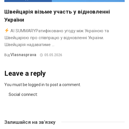
Швейцарія візьме участь у відновленні
України
AI SUMMARYРатифіковано угоду між Україною та
Швейцарією про співпрацю у відновленні України.
Швейцарія надаватиме ...
Vlasnasprava
Від
05.05.2026
Leave a reply
You must be logged in to post a comment.
Social connect:
Залишайся на зв'язку