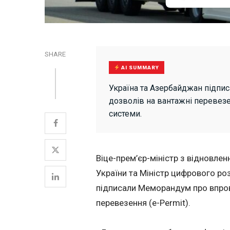
SHARE
AI SUMMARY
Україна та Азербайджан підп
дозволів на вантажні перевезе
системи.
Віце-прем’єр-міністр з відновлен
України та Міністр цифрового ро
підписали Меморандум про впров
перевезення (e-Permit).