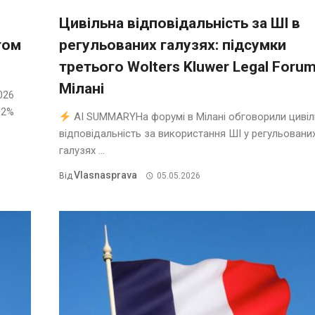
Цивільна відповідальність за ШІ в
том
регульованих галузях: підсумки
третього Wolters Kluwer Legal Forum
Мілані
026
92%
AI SUMMARYНа форумі в Мілані обговорили цивіл
відповідальність за використання ШІ у регульовани
галузях ...
Vlasnasprava
Від
05.05.2026