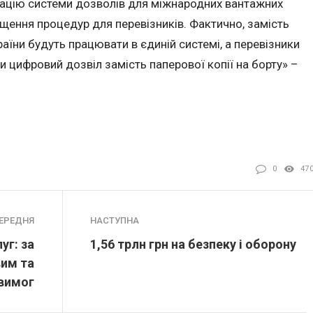
ацію системи дозволів для міжнародних вантажних
щення процедур для перевізників. Фактично, замість
їни будуть працювати в єдиній системі, а перевізники
и цифровий дозвіл замість паперової копії на борту» –
0
47
ЕРЕДНЯ
НАСТУПНА
уг: за
1,56 трлн грн на безпеку і оборону
вим та
вимог