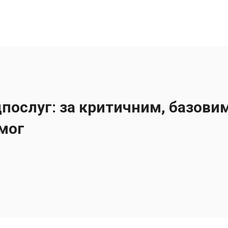
дпослуг: за критичним, базови
мог