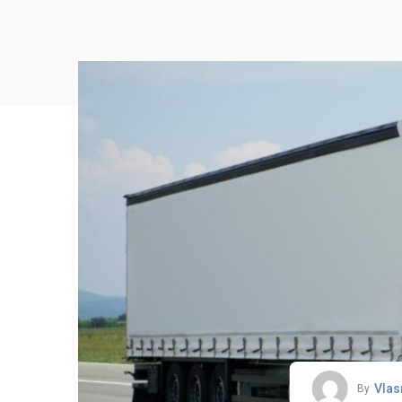
Vlas
By