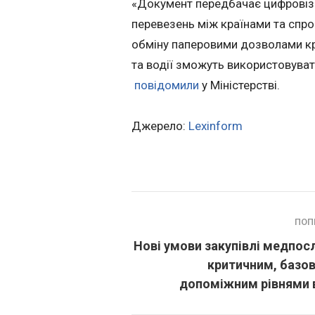
«Документ передбачає цифровіз
перевезень між країнами та спро
обміну паперовими дозволами кра
та водії зможуть використовуват
повідомили
у Міністерстві.
Джерело:
Lexinform
ПОП
Нові умови закупівлі медпосл
критичним, базо
допоміжним рівнями 