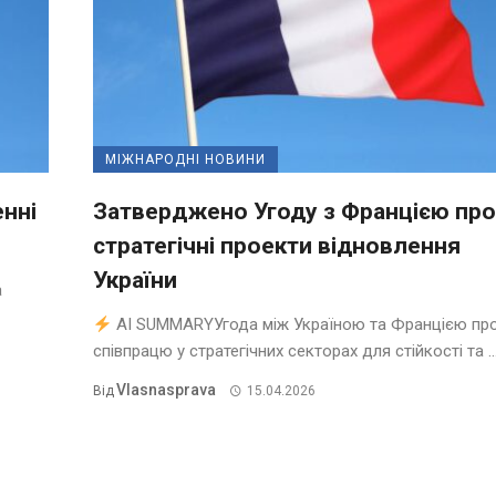
МІЖНАРОДНІ НОВИНИ
енні
Затверджено Угоду з Францією про
стратегічні проекти відновлення
України
а
AI SUMMARYУгода між Україною та Францією пр
співпрацю у стратегічних секторах для стійкості та ..
Vlasnasprava
Від
15.04.2026