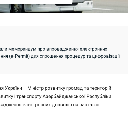
исали меморандум про впровадження електронних
ння (e-Permit) для спрощення процедур та цифровізації
ня України – Міністр розвитку громад та територій
звитку і транспорту Азербайджанської Республіки
адження електронних дозволів на вантажні