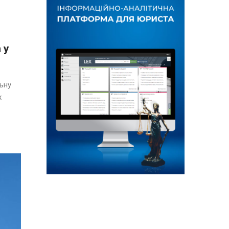
 у
ьну
х