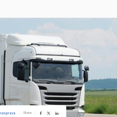
nasprava
Share