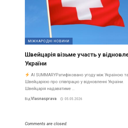
МІЖНАРОДНІ НОВИНИ
Швейцарія візьме участь у відновл
України
AI SUMMARYРатифіковано угоду між Україною т
Швейцарією про співпрацю у відновленні України.
Швейцарія надаватиме ...
Vlasnasprava
Від
05.05.2026
Comments are closed.