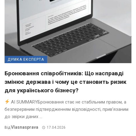
ДУМКА ЕКСПЕРТА
Бронювання співробітників: Що насправді
змінює держава і чому це становить ризик
для українського бізнесу?
AI SUMMARYБронювання стає не стабільним правом, а
безперервним підтвердженням відповідності, прив’язаним
до звірки даних ...
Vlasnasprava
Від
17.04.2026