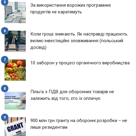
За використання ворожих програмних
продуктів не каратимуть
Коли гроші зникають. Як насправді працюють
великі інвестиційні зловживання (польський
досвід)
10 заборон у процесі органічного виробництва
Пільга з ПДВ для оборонних товарів не
залежить від того, хто їх оплачує
900 млн грн гранту на оборонні розробки – не
лише резидентам