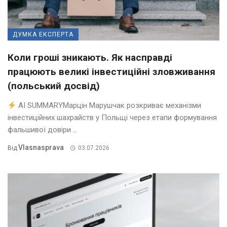
ДУМКА ЕКСПЕРТА
Коли гроші зникають. Як насправді
працюють великі інвестиційні зловживання
(польський досвід)
AI SUMMARYМарцін Марушчак розкриває механізми
інвестиційних шахрайств у Польщі через етапи формування
фальшивої довіри ...
Vlasnasprava
Від
03.07.2026