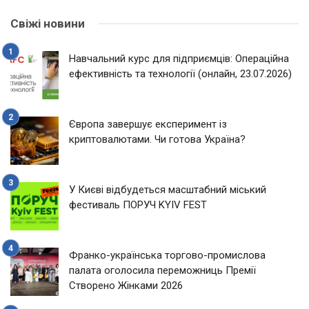
Свіжі новини
Навчальний курс для підприємців: Операційна
ефективність та технології (онлайн, 23.07.2026)
Європа завершує експеримент із
криптовалютами. Чи готова Україна?
У Києві відбудеться масштабний міський
фестиваль ПОРУЧ KYIV FEST
Франко-українська торгово-промислова
палата оголосила переможниць Премії
Створено Жінками 2026