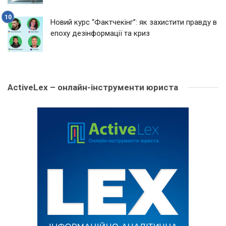
Новий курс “Фактчекінг”: як захистити правду в
епоху дезінформації та криз
ActiveLex – онлайн-інструменти юриста