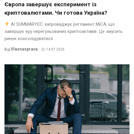
Європа завершує експеримент із
криптовалютами. Чи готова Україна?
AI SUMMARYЄС запроваджує регламент MiCA, що
завершує еру нерегульованих криптоактивів. Це змусить
ринок консолідуватися ...
Vlasnasprava
Від
14.07.2026