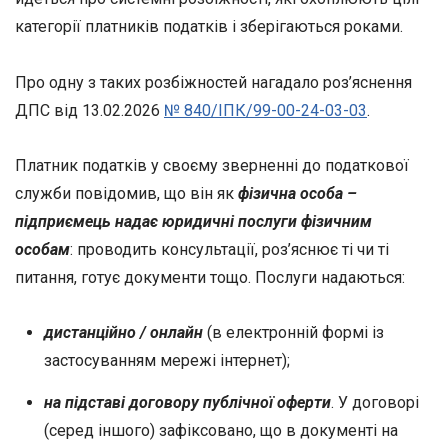
категорії платників податків і зберігаються роками.
Про одну з таких розбіжностей нагадало роз’яснення
ДПС від 13.02.2026
№ 840/ІПК/99-00-24-03-03
.
Платник податків у своєму зверненні до податкової
служби повідомив, що він як
фізична особа –
підприємець надає юридичні послуги
фізичним
особам
: проводить консультації, роз’яснює ті чи ті
питання, готує документи тощо. Послуги надаються:
дистанційно / онлайн
(в електронній формі із
застосуванням мережі інтернет);
на підставі договору публічної оферти
. У договорі
(серед іншого) зафіксовано, що в документі на