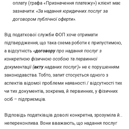
оплату (графа «Призначення платежу») клієнт має
зазначити:
«За надання юридичних послуг за
договором публічної оферти»
.
Від податкової служби ФОП хоче отримати
підтвердження, що така схема роботи є припустимою,
а відсутність
«
договору
про надання послуг з
конкретною фізичною особою та первинної
документації (
акту
наданих послуг)»
не є порушенням
законодавства. Тобто, запит стосується одного з
аспектів відомої проблеми наявності / відсутності тих
чи тих документів, зокрема, й первинних, у фізичних
осіб – підприємців.
Відповідь податківців доволі конкретна, зрозуміла й…
непереконлива. Вони вважають, що надання послуг