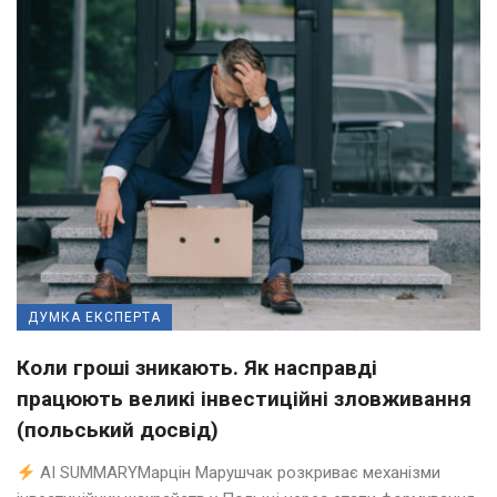
ДУМКА ЕКСПЕРТА
Коли гроші зникають. Як насправді
працюють великі інвестиційні зловживання
(польський досвід)
AI SUMMARYМарцін Марушчак розкриває механізми