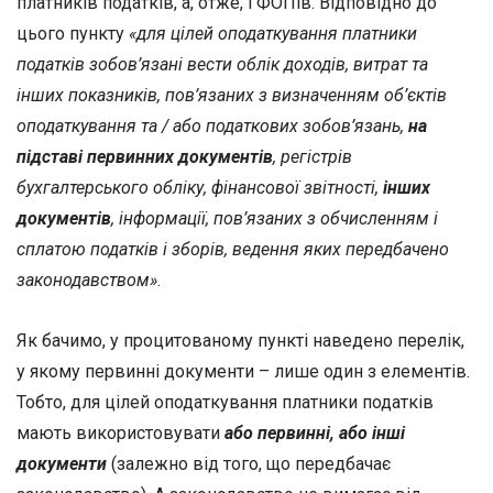
платників податків, а, отже, і ФОПів. Відповідно до
цього пункту
«для цілей оподаткування платники
податків зобов’язані вести облік доходів, витрат та
інших показників, пов’язаних з визначенням об’єктів
оподаткування та / або податкових зобов’язань,
на
підставі первинних документів
, регістрів
бухгалтерського обліку, фінансової звітності,
інших
документів
, інформації, пов’язаних з обчисленням і
сплатою податків і зборів, ведення яких передбачено
законодавством»
.
Як бачимо, у процитованому пункті наведено перелік,
у якому первинні документи – лише один з елементів.
Тобто, для цілей оподаткування платники податків
мають використовувати
або первинні, або інші
документи
(залежно від того, що передбачає