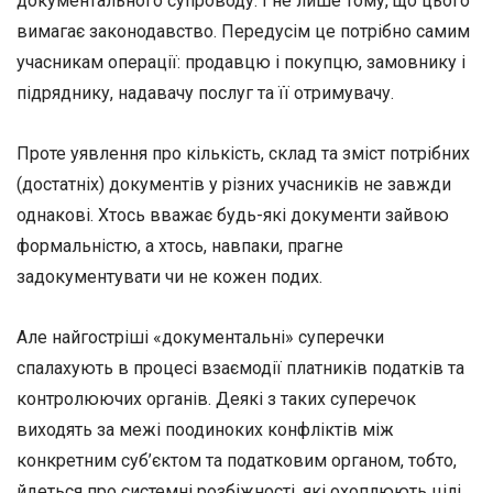
документального супроводу. І не лише тому, що цього
вимагає законодавство. Передусім це потрібно самим
учасникам операції: продавцю і покупцю, замовнику і
підряднику, надавачу послуг та її отримувачу.
Проте уявлення про кількість, склад та зміст потрібних
(достатніх) документів у різних учасників не завжди
однакові. Хтось вважає будь-які документи зайвою
формальністю, а хтось, навпаки, прагне
задокументувати чи не кожен подих.
Але найгостріші «документальні» суперечки
спалахують в процесі взаємодії платників податків та
контролюючих органів. Деякі з таких суперечок
виходять за межі поодиноких конфліктів між
конкретним суб’єктом та податковим органом, тобто,
йдеться про системні розбіжності, які охоплюють цілі