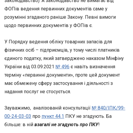
законодавство). А законодавство не вимагає від
ФОПів ведення первинних документів саме у
розумінні згаданого раніше Закону. Певні вимоги
щодо первинних документів у ФОПів є.
У Порядку ведення обліку товарних запасів для
фізичних осіб – підприємців, у тому числі платників
єдиного податку, який затверджено наказом Мінфіну
України від 03.09.2021
№ 496
є навіть визначення
терміну «первинні документи», проте цей документ
має обмежену сферу застосування і діяльності з
надання послуг не стосується.
Зауважимо, аналізованій консультації
№ 840/ІПК/99-
00-24-03-03
про
пункт 44.1
ПКУ не згадують. Ба
більше: в ній
взагалі не згадують про ПКУ
!