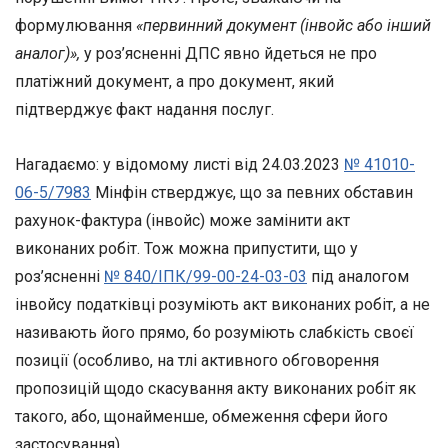
формулювання
«первинний документ (інвойс або інший
аналог)»,
у роз’ясненні ДПС явно йдеться не про
платіжний документ, а про документ, який
підтверджує факт надання послуг.
Нагадаємо: у відомому листі від 24.03.2023
№ 41010-
06-5/7983
Мінфін стверджує, що за певних обставин
рахунок-фактура (інвойс) може замінити акт
виконаних робіт. Тож можна припустити, що у
роз’ясненні
№ 840/ІПК/99-00-24-03-03
під аналогом
інвойсу податківці розуміють акт виконаних робіт, а не
називають його прямо, бо розуміють слабкість своєї
позиції (особливо, на тлі активного обговорення
пропозицій щодо скасування акту виконаних робіт як
такого, або, щонайменше, обмеження сфери його
застосування).