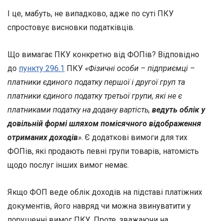
І це, мабуть, не випадково, адже по суті ПКУ
спростовує висновки податківців.
Що вимагає ПКУ конкретно від ФОПів? Відповідно
до
пункту 296.1
ПКУ
«Фізичні особи – підприємці –
платники єдиного податку першої і другої груп та
платники єдиного податку третьої групи, які не є
платниками податку на додану вартість,
ведуть облік у
довільній формі шляхом помісячного відображення
отриманих доходів
»
. Є додаткові вимоги для тих
ФОПів, які продають певні групи товарів, натомість
щодо послуг інших вимог немає.
Якщо ФОП веде облік доходів на підставі платіжних
документів, його навряд чи можна звинуватити у
порушенні вимог ПКУ. Проте, зважаючи на