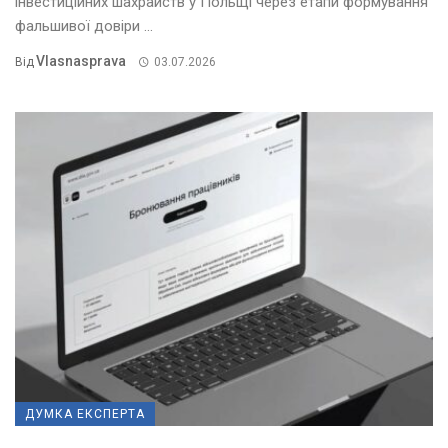
інвестиційних шахрайств у Польщі через етапи формування
фальшивої довіри ...
Vlasnasprava
Від
03.07.2026
ДУМКА ЕКСПЕРТА