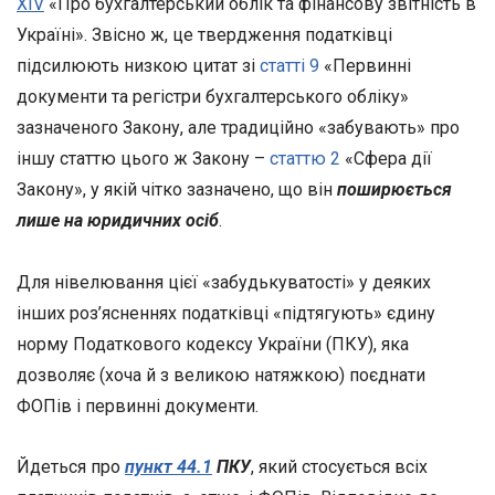
XIV
«Про бухгалтерський облік та фінансову звітність в
Україні». Звісно ж, це твердження податківці
підсилюють низкою цитат зі
статті 9
«Первинні
документи та регістри бухгалтерського обліку»
зазначеного Закону, але традиційно «забувають» про
іншу статтю цього ж Закону –
статтю 2
«Сфера дії
Закону», у якій чітко зазначено, що він
поширюється
лише на юридичних осіб
.
Для нівелювання цієї «забудькуватості» у деяких
інших роз’ясненнях податківці «підтягують» єдину
норму Податкового кодексу України (ПКУ), яка
дозволяє (хоча й з великою натяжкою) поєднати
ФОПів і первинні документи.
Йдеться про
пункт 44.1
ПКУ
, який стосується всіх