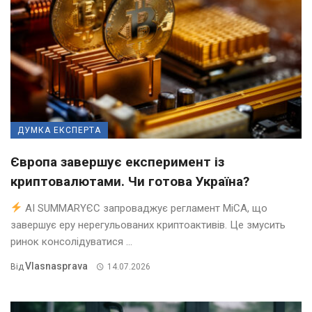
ДУМКА ЕКСПЕРТА
Європа завершує експеримент із
криптовалютами. Чи готова Україна?
AI SUMMARYЄС запроваджує регламент MiCA, що
завершує еру нерегульованих криптоактивів. Це змусить
ринок консолідуватися ...
Vlasnasprava
Від
14.07.2026