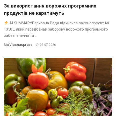
За використання ворожих програмних
продуктів не каратимуть
AI SUMMARYВерховна Рада відхилила законопроєкт №
13505, який передбачав заборону ворожого програмного
забезпечення та ...
Vlasnasprava
Від
03.07.2026