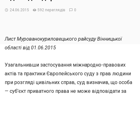
24.06.2015
592 переглядів
0
Лист Мурованокуриловецького райсуду Вінницької
області від 01.06.2015
Узагальнивши застосування міжнародно-правових
актів та практики Європейського суду з прав людини
при розгляді цивільних справ, суд визначив, що особа
— суб’єкт приватного права не може відповідати за
помилки державних органів при укладенні останніми
відповідних договорів. Державні органи, у свою чергу,
не можуть вимагати повернення в попередній стан,
посилаючись на те, що вони при укладанні цих
договорів припустилися помилки.