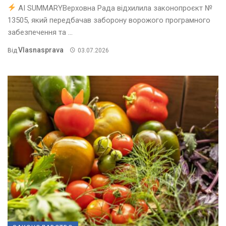
AI SUMMARYВерховна Рада відхилила законопроєкт №
13505, який передбачав заборону ворожого програмного
забезпечення та ...
Vlasnasprava
Від
03.07.2026