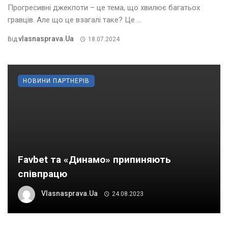
Прогресивні джекпоти – це тема, що хвилює багатьох
гравців. Але що це взагалі таке? Це ...
Vlasnasprava.ua
Від
18.07.2024
НОВИНИ ПАРТНЕРІВ
Favbet та «Динамо» припиняють
співпрацю
Vlasnasprava.ua
24.08.2023