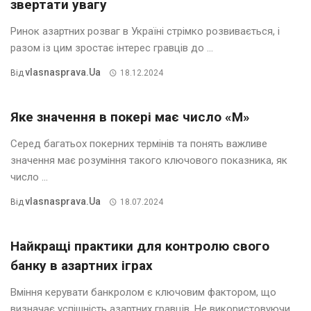
звертати увагу
Ринок азартних розваг в Україні стрімко розвивається, і
разом із цим зростає інтерес гравців до ...
Vlasnasprava.ua
Від
18.12.2024
Яке значення в покері має число «М»
Серед багатьох покерних термінів та понять важливе
значення має розуміння такого ключового показника, як
число ...
Vlasnasprava.ua
Від
18.07.2024
Найкращі практики для контролю свого
банку в азартних іграх
Вміння керувати банкролом є ключовим фактором, що
визначає успішність азартних гравців. Не використовуючи