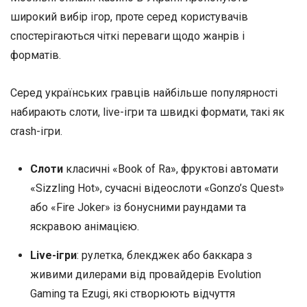
широкий вибір ігор, проте серед користувачів
спостерігаються чіткі переваги щодо жанрів і
форматів.
Серед українських гравців найбільше популярності
набирають слоти, live-ігри та швидкі формати, такі як
crash-ігри.
Слоти
класичні «Book of Ra», фруктові автомати
«Sizzling Hot», сучасні відеослоти «Gonzo’s Quest»
або «Fire Joker» із бонусними раундами та
яскравою анімацією.
Live-ігри
: рулетка, блекджек або баккара з
живими дилерами від провайдерів Evolution
Gaming та Ezugi, які створюють відчуття