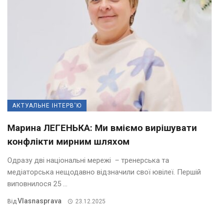
АКТУАЛЬНЕ ІНТЕРВ'Ю
Марина ЛЕГЕНЬКА: Ми вміємо вирішувати
конфлікти мирним шляхом
Одразу дві національні мережі – тренерська та
медіаторська нещодавно відзначили свої ювілеї. Першій
виповнилося 25 ...
Vlasnasprava
Від
23.12.2025