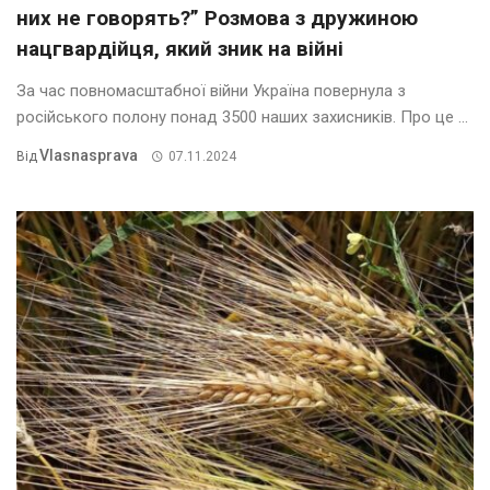
них не говорять?” Розмова з дружиною
нацгвардійця, який зник на війні
За час повномасштабної війни Україна повернула з
російського полону понад 3500 наших захисників. Про це ...
Vlasnasprava
Від
07.11.2024