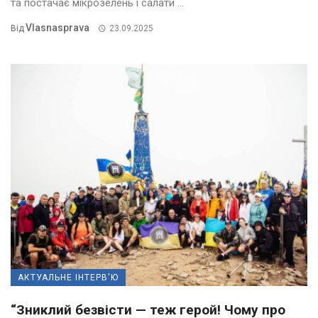
та постачає мікрозелень і салати ...
Vlasnasprava
Від
23.09.2025
АКТУАЛЬНЕ ІНТЕРВ'Ю
“Зниклий безвісти — теж герой! Чому про