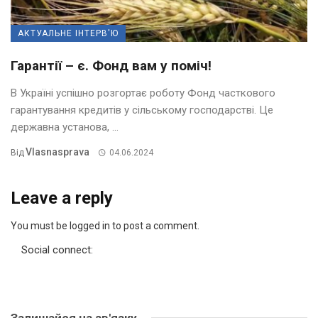
АКТУАЛЬНЕ ІНТЕРВ'Ю
Гарантії – є. Фонд вам у поміч!
В Україні успішно розгортає роботу Фонд часткового
гарантування кредитів у сільському господарстві. Це
державна установа, ...
Vlasnasprava
Від
04.06.2024
Leave a reply
You must be logged in to post a comment.
Social connect:
Залишайся на зв'язку