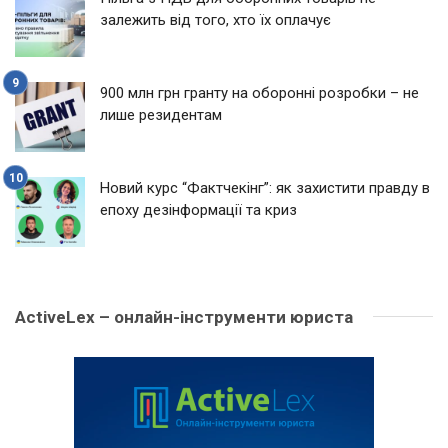
залежить від того, хто їх оплачує
900 млн грн гранту на оборонні розробки – не
лише резидентам
Новий курс “Фактчекінг”: як захистити правду в
епоху дезінформації та криз
ActiveLex – онлайн-інструменти юриста