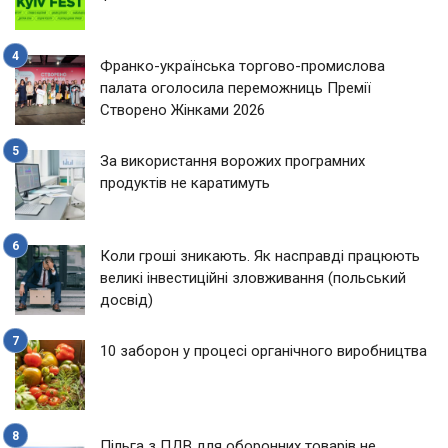
Франко-українська торгово-промислова
палата оголосила переможниць Премії
Створено Жінками 2026
За використання ворожих програмних
продуктів не каратимуть
Коли гроші зникають. Як насправді працюють
великі інвестиційні зловживання (польський
досвід)
10 заборон у процесі органічного виробництва
Пільга з ПДВ для оборонних товарів не