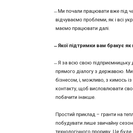
̶ Ми почали працювати вже під ча
відчуваємо проблеми, як і всі укра
маємо працювати далі.
̶ Якої підтримки вам бракує я
̶ Я за всю свою підприємницьку д
прямого діалогу з державою. Ми 
бізнесом, і, можливо, з кимось і
контакту, щоб висловлювати свою
побачити інакше.
Простий приклад – гранти на тепл
побудувати лише звичайну сезонн
технологічного прориву. Це буде