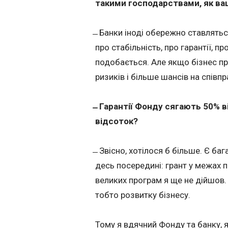
такими господарствами, як ва
̶ Банки іноді обережно ставлятьс
про стабільність, про гарантії, п
подобається. Але якщо бізнес пр
ризиків і більше шансів на співп
̶ Гарантії Фонду сягають 50% в
відсоток?
̶ Звісно, хотілося б більше. Є ба
десь посередині: грант у межах 
великих програм я ще не дійшов.
тобто розвитку бізнесу.
Тому я вдячний Фонду та банку, як