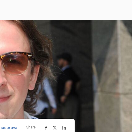
nasprava
Share