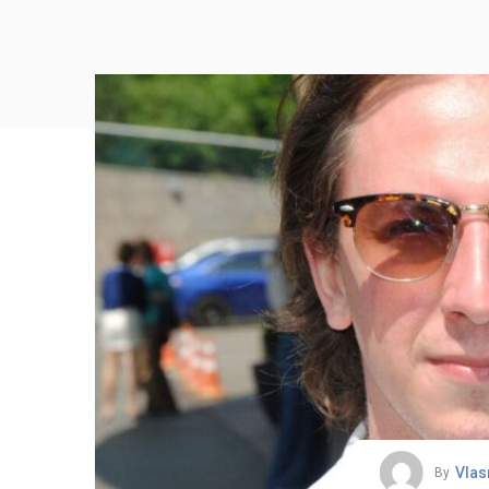
Vlas
By