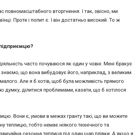
с повномасштабного вторгнення. І так, звісно, ми
їнці. Проте і попит є. І він достатньо високий. То ж
к підприємцю?
іяльність часто почуваюся як один у човні. Мені бракує
знаємо, що вона вибудовує його, наприклад, з великим
з малого. Але я б хотів, щоб була можливість прямого
 думку, ділитися проблемами, казати, що б хотілося
ицю. Вони є, умови в межах гранту такі, що ви можете
у теплицю, тобто немає ніякого технічного та
 звичайна сезонна теплиця під один шар плівки. А якщо я