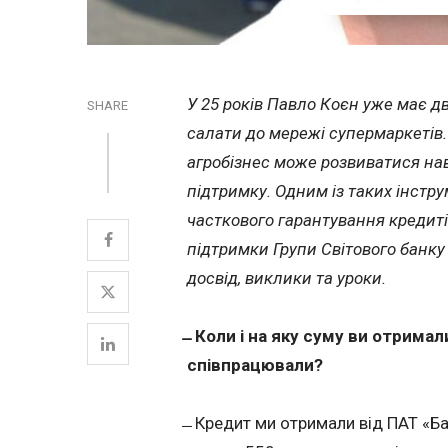
У 25 років Павло Коєн уже має д
SHARE
салати до мережі супермаркетів.
агробізнес може розвиватися на
підтримку. Одним із таких інстр
часткового гарантування кредиті
підтримки Групи Світового банку
досвід, виклики та уроки.
̶ Коли і на яку суму ви отрима
співпрацювали?
̶ Кредит ми отримали від ПАТ «Ба