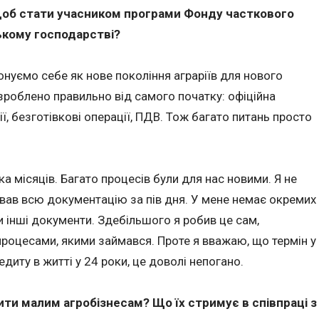
 щоб стати учасником програми Фонду часткового
ькому господарстві?
онуємо себе як нове покоління аграріїв для нового
 зроблено правильно від самого початку: офіційна
ії, безготівкові операції, ПДВ. Тож багато питань просто
а місяців. Багато процесів були для нас новими. Я не
вав всю документацію за пів дня. У мене немає окремих
 чи інші документи. Здебільшого я робив це сам,
роцесами, якими займався. Проте я вважаю, що термін у
едиту в житті у 24 роки, це доволі непогано.
ити малим агробізнесам? Що їх стримує в співпраці з