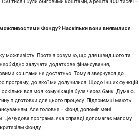
х 150 тисяч були обіговими коштами, а решта 400 тисяч –
я можливостями Фонду? Наскільки вони виявилися
таку можливість. Проте я розумію, що для швидшого та
 необхідно залучати додаткове фінансування,
овими коштами не достатньо. Тому я звернувся до
про програму, до якої ми долучилися. Щодо інших функцій
і, оскільки вся моя комунікація була через банк. Думаю,
тину підготовки для цього процесу. Підприємці мають
ансуванням. Але головне – Фонд допоміг мені
м. Це чудова програма, яка справді допомагає малому
 критеріям Фонду.