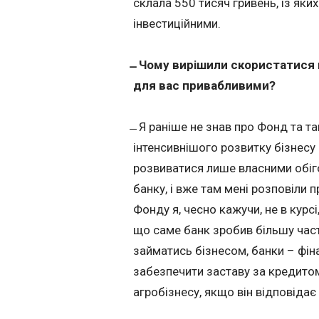
склала 550 тисяч гривень, із яки
інвестиційними.
̶ Чому вирішили скористатис
для вас привабливими?
̶ Я раніше не знав про Фонд та 
інтенсивнішого розвитку бізнесу
розвиватися лише власними обіг
банку, і вже там мені розповіли 
Фонду я, чесно кажучи, не в курс
що саме банк зробив більшу час
займатись бізнесом, банки – фін
забезпечити заставу за кредито
агробізнесу, якщо він відповідає