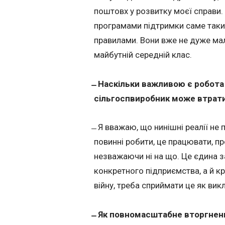
поштовх у розвитку моєї справи.
програмами підтримки саме таких 
правилами. Вони вже не дуже малі,
майбутній середній клас.
̶ Наскільки важливою є робота
сільгоспвиробник може втратит
̶ Я вважаю, що нинішні реалії не
повинні робити, це працювати, п
незважаючи ні на що. Це єдина за
конкретного підприємства, а й к
війну, треба сприймати це як викли
̶ Як повномасштабне вторгненн