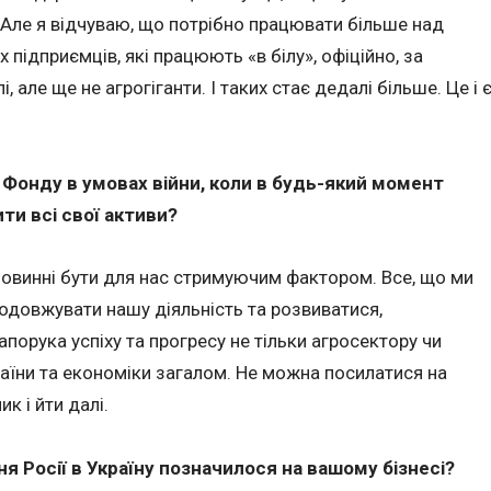
 Але я відчуваю, що потрібно працювати більше над
підприємців, які працюють «в білу», офіційно, за
 але ще не агрогіганти. І таких стає дедалі більше. Це і 
 Фонду в умовах війни, коли в будь-який момент
и всі свої активи?
 повинні бути для нас стримуючим фактором. Все, що ми
родовжувати нашу діяльність та розвиватися,
порука успіху та прогресу не тільки агросектору чи
раїни та економіки загалом. Не можна посилатися на
к і йти далі.
я Росії в Україну позначилося на вашому бізнесі?