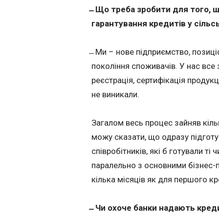
̶ Що треба зробити для того,
гарантування кредитів у сільс
̶ Ми – нове підприємство, позиці
покоління споживачів. У нас все
реєстрація, сертифікація продукц
не виникали.
Загалом весь процес зайняв кільк
можу сказати, що одразу підготу
співробітників, які б готували ті
паралельно з основними бізнес-п
кілька місяців як для першого кр
̶ Чи охоче банки надають кред