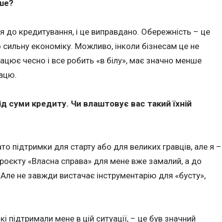
ше?
я до кредитування, і це виправдано. Обережність – це
ро сильну економіку. Можливо, інколи бізнесам це не
ацює чесно і все робить «в білу», має значно менше
рацю.
ід суми кредиту. Чи влаштовує вас такий їхній
гато підтримки для старту або для великих гравців, але я –
проєкту «Власна справа» для мене вже замалий, а до
 Але не завжди вистачає інструментарію для «бусту»,
і підтримали мене в цій ситуації, – це був значний