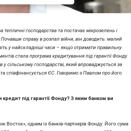
ва тепличні господарства та постачає мікрозелень і
 Почавши справу в розпал війни, він доводить: малий
віть у найскладніші часи – якщо отримати правильну
ументів стала програма кредитування під гарантії Фонду
в у сільському господарстві, який впроваджується за
 та співфінансується ЄС. Говоримо з Павлом про його
ли кредит під гарантії Фонду? З яким банком ви
нк Восток», одним із банків-партнерів Фонду. Його сума