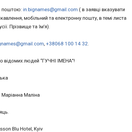
ю поштою:
in.bignames@gmail.com
( в заявці вказувати
цікавлення, мобільний та електронну пошту, в темі листа
сії. Прізвище та Ім’я).
ignames@gmail.com
,
+38068 100 14 32
.
ро відомих людей “ГУЧНІ ІМЕНА”!
ська
– Маріанна Маліна
яць.
son Blu Hotel, Kyiv