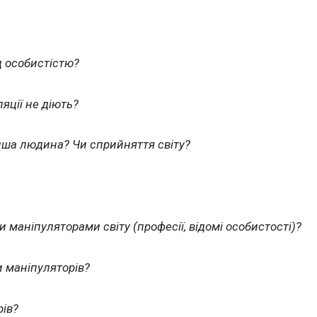
д особистістю?
яції не діють?
ша людина? Чи сприйняття світу?
аніпуляторами світу (професії, відомі особистості)?
и маніпуляторів?
ів?