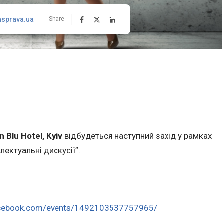
asprava.ua
Share
 Blu Hotel, Kyiv
відбудеться наступний захід у рамках
ектуальні дискусії”.
acebook.com/events/1492103537757965/