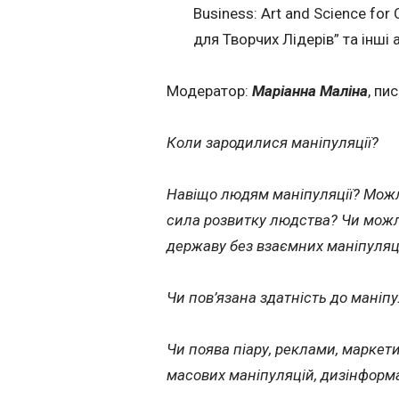
Business: Art and Science for
для Творчих Лідерів” та інші 
Модератор:
Маріанна Маліна
, пи
Коли зародилися маніпуляції?
Навіщо людям маніпуляції? Можл
сила розвитку людства? Чи можли
державу без взаємних маніпуляц
Чи пов’язана здатність до маніп
Чи поява піару, реклами, маркети
масових маніпуляцій, дизінформа