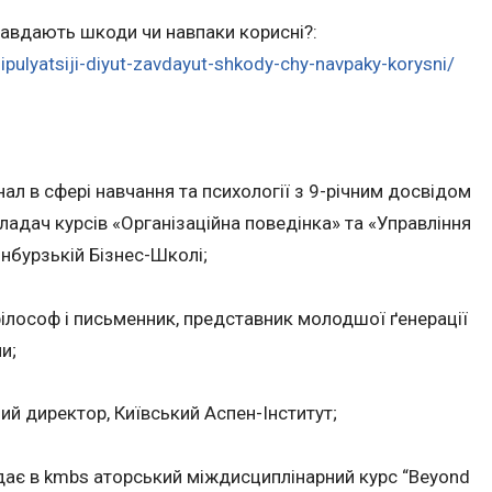
Завдають шкоди чи навпаки корисні?:
pulyatsiji-diyut-zavdayut-shkody-chy-navpaky-korysni/
нал в сфері навчання та психології з 9-річним досвідом
кладач курсів «Організаційна поведінка» та «Управління
нбурзькій Бізнес-Школі;
філософ і письменник, представник молодшої ґенерації
и;
ний директор, Київський Аспен-Інститут;
адає в kmbs аторський міждисциплінарний курс “Beyond