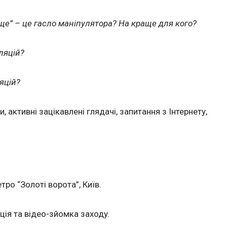
ще” – це гасло маніпулятора? На краще для кого?
ляцій?
яцій?
, активні зацікавлені глядачі, запитання з Інтернету,
етро “Золоті ворота”, Київ.
ія та відео-зйомка заходу.