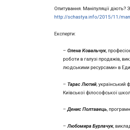
Опитування. Маніпуляції діють? 
http://schastya.info/2015/11/mani
Експерти:
–
Олена Ковальчук
, професіо
роботи в галузі продажів, ви
людськими ресурсами» в Еди
–
Тарас Лютий
, український 
Київської філософської школ
–
Денис Полтавець
, програм
–
Любомира Бурлачук
, викл