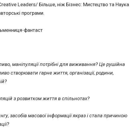
 Creative Leaders/ Більше, ніж Бізнес: Мистецтво та Наука
авторські програми.
сьменниця-фантаст
иво, маніпуляції потрібні для виживання? Це рушійна
во створювати гарне життя, організації, родини,
ій?
уляцій з розвитком життя в спільнотах?
нгу, засобів масової інформації якраз і стала причиною
ції?