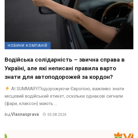
НОВИНИ КОМПАНІЙ
Водійська солідарність – звична справа в
Україні, але які неписані правила варто
знати для автоподорожей за кордон?
AI SUMMARYПодорожуючи Європою, важливо знати
місцевий водійський етикет, оскільки однакові сигнали
(фари, клаксон) мають ...
Vlasnasprava
Від
05.08.2026