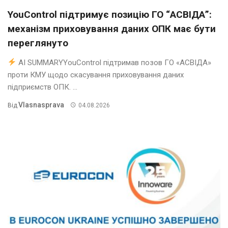
YouControl підтримує позицію ГО “АСВІДА”:
механізм приховування даних ОПК має бути
переглянуто
AI SUMMARYYouControl підтримав позов ГО «АСВІДА»
проти КМУ щодо скасування приховування даних
підприємств ОПК. ...
Vlasnasprava
Від
04.08.2026