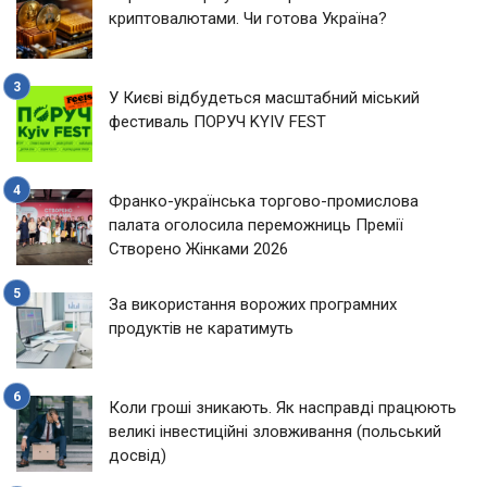
криптовалютами. Чи готова Україна?
У Києві відбудеться масштабний міський
фестиваль ПОРУЧ KYIV FEST
Франко-українська торгово-промислова
палата оголосила переможниць Премії
Створено Жінками 2026
За використання ворожих програмних
продуктів не каратимуть
Коли гроші зникають. Як насправді працюють
великі інвестиційні зловживання (польський
досвід)