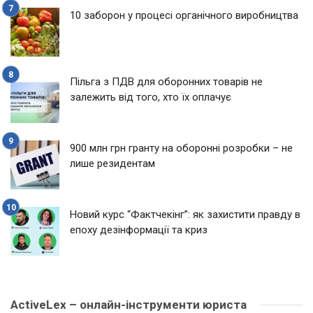
10 заборон у процесі органічного виробництва
Пільга з ПДВ для оборонних товарів не
залежить від того, хто їх оплачує
900 млн грн гранту на оборонні розробки – не
лише резидентам
Новий курс “Фактчекінг”: як захистити правду в
епоху дезінформації та криз
ActiveLex – онлайн-інструменти юриста