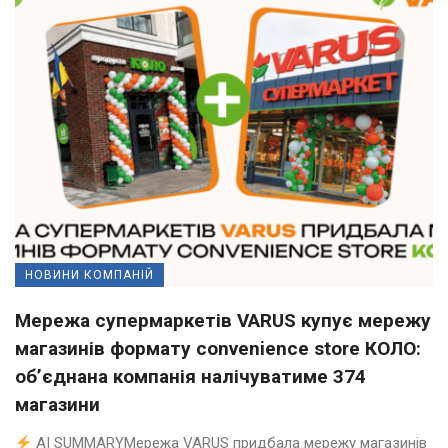
НОВИНИ КОМПАНІЙ
Мережа супермаркетів VARUS купує мережу
магазинів формату convenience store КОЛО:
об’єднана компанія налічуватиме 374
магазини
AI SUMMARYМережа VARUS придбала мережу магазинів