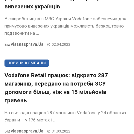
вивезених українців
У співробітництві з МЗС України Vodafone забезпечив для
примусово вивезених українців можливість безкоштовно
подзвонити на ...
Vlasnasprava.ua
Від
02.04.2022
НОВИНИ КОМПАНІЙ
Vodafone Retail працює: відкрито 287
магазинів, передано на потреби ЗСУ
допомоги більш, ніж на 15 мільйонів
гривень
На сьогодні працює 287 магазинів Vodafone у 24 областях
України – у 176 містах і ...
Vlasnasprava.ua
Від
31.03.2022