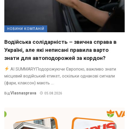
НОВИНИ КОМПАНІЙ
Водійська солідарність – звична справа в
Україні, але які неписані правила варто
знати для автоподорожей за кордон?
AI SUMMARYПодорожуючи Європою, важливо знати
місцевий водійський етикет, оскільки однакові сигнали
(фари, клаксон) мають ...
Vlasnasprava
Від
05.08.2026