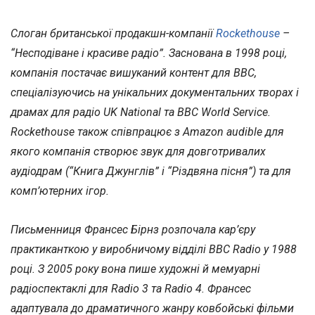
Слоган британської продакшн-компанії
Rockethouse
–
“Несподіване і красиве радіо”. Заснована в 1998 році,
компанія постачає вишуканий контент для ВВС,
спеціалізуючись на унікальних документальних творах і
драмах для радіо UK National та BBC World Service.
Rockethouse також співпрацює з Amazon audible для
якого компанія створює звук для довготривалих
аудіодрам (“Книга Джунглів” і “Різдвяна пісня”) та для
комп’ютерних ігор.
Письменниця Франсес Бірнз розпочала кар’єру
практиканткою у виробничому відділі BBC Radio у 1988
році. З 2005 року вона пише художні й мемуарні
радіоспектаклі для Radio 3 та Radio 4. Франсес
адаптувала до драматичного жанру ковбойські фільми