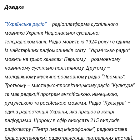
Довідка
“Українське радіо”
– радіоплатформа суспільного
мовника України Національної суспільної
телерадіокомпанії. Радіо мовить із 1924 року і є одним
із найстаріших радіомовників світу. “Українське радіо”
мовить на трьох каналах: Першому – розмовному
новинному суспільно-політичному, Другому –
молодіжному музично-розмовному радіо “Промінь”,
Третьому – мистецько-просвітницькому радіо “Культура”
та має редакції програм англійською, німецькою,
румунською та російською мовами. Радіо “Культура” –
єдина радіостанція України, яка працює в жанрі
радіодрами. Щороку в ефір виходять 215 випусків
радіотеатру (“Театр перед мікрофоном”, радіовистава
(радіопостановки), радіотрансляції театральних вистав).