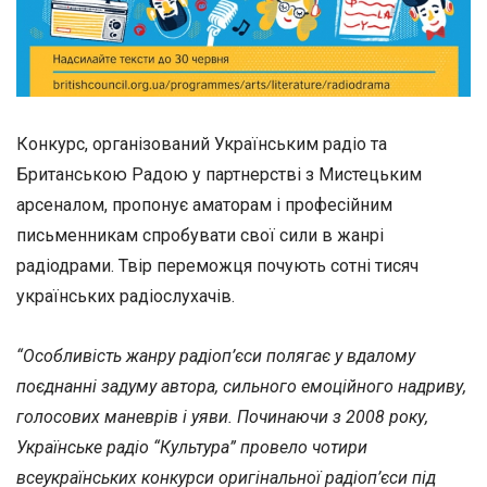
Конкурс, організований Українським радіо та
Британською Радою у партнерстві з Мистецьким
арсеналом, пропонує аматорам і професійним
письменникам спробувати свої сили в жанрі
радіодрами. Твір переможця почують cотні тисяч
українських радіослухачів.
“Особливість жанру радіоп’єси полягає у вдалому
поєднанні задуму автора, сильного емоційного надриву,
голосових маневрів і уяви. Починаючи з 2008 року,
Українське радіо “Культура” провело чотири
всеукраїнських конкурси оригінальної радіоп’єси під