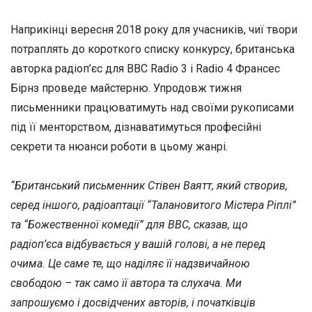
Наприкінці вересня 2018 року для учасників, чиї твори
потраплять до короткого списку конкурсу, британська
авторка радіоп’єс для BBC Radio 3 і Radio 4 Франсес
Бірнз проведе майстерню. Упродовж тижня
письменники працюватимуть над своїми рукописами
під її менторством, дізнаватимуться професійні
секрети та нюанси роботи в цьому жанрі.
“Британський письменник Стівен Ваятт, який створив,
серед іншого, радіоаптації “Талановитого Містера Ріплі”
та “Божественної комедії” для BBC, сказав, що
радіоп’єса відбувається у вашій голові, а не перед
очима. Це саме те, що наділяє її надзвичайною
свободою – так само її автора та слухача. Ми
запрошуємо і досвідчених авторів, і початківців