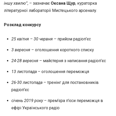
іншу хвилю”
, – зазначає
Оксана Щур
, кураторка
літературної лабораторії Мистецького арсеналу.
Розклад конкурсу
25 квітня – 30 червня
– прийом радіоп’єс
3 вересня
– оголошення короткого списку
24-28 вересня
– майстерня з написання радіоп’єс
13 листопада
– оголошення переможця
26-30 листопада
– тренінг для постановників
радіоп’єс
січень 2019 року
– прем’єра п’єси переможця в
ефірі Українського радіо