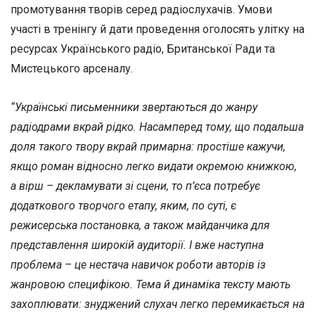
промотування творів серед радіослухачів. Умови
участі в тренінгу й дати проведення оголосять улітку на
ресурсах Українського радіо, Британської Ради та
Мистецького арсеналу.
“Українські письменники звертаються до жанру
радіодрами вкрай рідко. Насамперед тому, що подальша
доля такого твору вкрай примарна: простіше кажучи,
якщо роман відносно легко видати окремою книжкою,
а вірш – декламувати зі сцени, то п’єса потребує
додаткового творчого етапу, яким, по суті, є
режисерська постановка, а також майданчика для
представлення широкій аудиторії. І вже наступна
проблема – це нестача навичок роботи авторів із
жанровою специфікою. Тема й динаміка тексту мають
захоплювати: знуджений слухач легко перемикається на