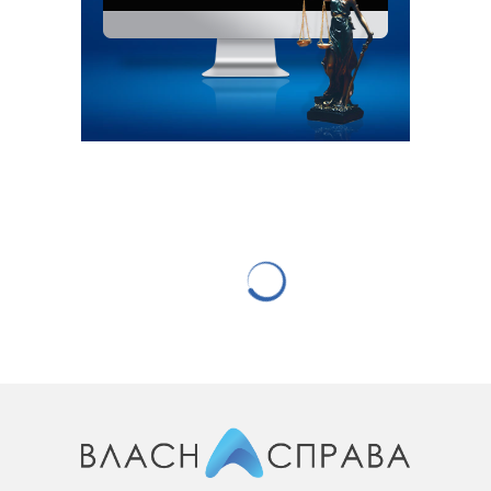
НОВИНИ КОМПАНІЙ
Суспільне стало генеральним
інформаційним партнером
“Книжкового Арсеналу”
25.04.2018
747 переглядів
0