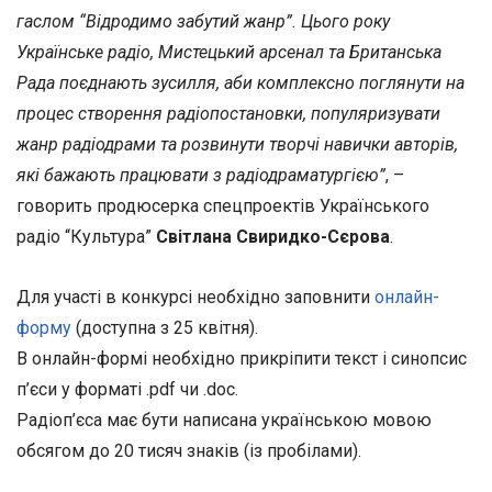
гаслом “Відродимо забутий жанр”. Цього року
Українське радіо, Мистецький арсенал та Британська
Рада поєднають зусилля, аби комплексно поглянути на
процес створення радіопостановки, популяризувати
жанр радіодрами та розвинути творчі навички авторів,
які бажають працювати з радіодраматургією”
, –
говорить продюсерка спецпроектів Українського
радіо “Культура”
Світлана Свиридко-Сєрова
.
Для участі в конкурсі необхідно заповнити
онлайн-
форму
(доступна з 25 квітня).
В онлайн-формі необхідно прикріпити текст і синопсис
п’єси у форматі .pdf чи .doc.
Радіоп’єса має бути написана українською мовою
обсягом до 20 тисяч знаків (із пробілами).