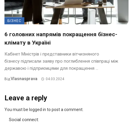
БІЗНЕС
6 головних напрямів покращення бізнес-
клімату в Україні
Кабінет Міністрів і представники вітчизняного
бізнесу підписали заяву про поглиблення співпраці між
державою і підприємцями для покращення ...
Vlasnasprava
Від
04.03.2024
Leave a reply
You must be logged in to post a comment.
Social connect: