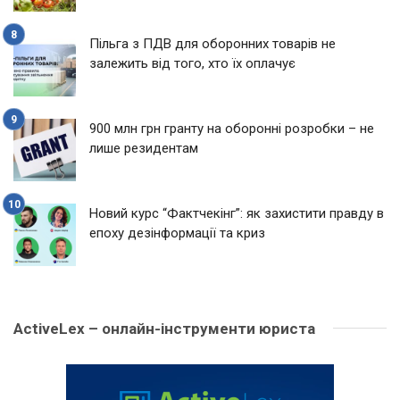
Пільга з ПДВ для оборонних товарів не
залежить від того, хто їх оплачує
900 млн грн гранту на оборонні розробки – не
лише резидентам
Новий курс “Фактчекінг”: як захистити правду в
епоху дезінформації та криз
ActiveLex – онлайн-інструменти юриста