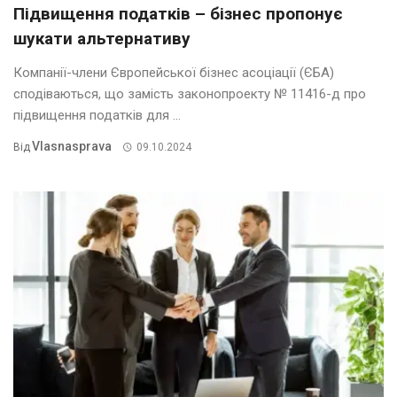
Підвищення податків – бізнес пропонує
шукати альтернативу
Компанії-члени Європейської бізнес асоціації (ЄБА)
сподіваються, що замість законопроекту № 11416-д про
підвищення податків для ...
Vlasnasprava
Від
09.10.2024