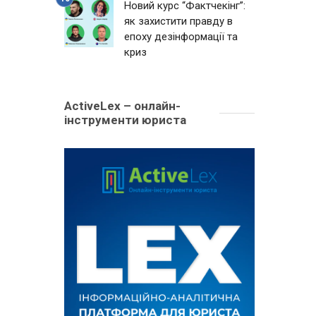
Новий курс “Фактчекінг”:
як захистити правду в
епоху дезінформації та
криз
ActiveLex – онлайн-
інструменти юриста