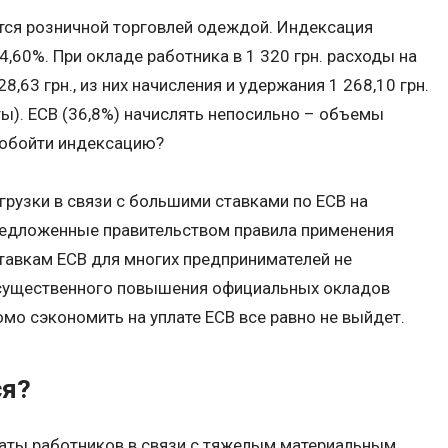
тся розничной торговлей одеждой. Индексация
,60%. При окладе работника в 1 320 грн. расходы на
8,63 грн., из них начисления и удержания 1 268,10 грн.
ты). ЕСВ (36,8%) начислять непосильно – объемы
 обойти индексацию?
рузки в связи с большими ставками по ЕСВ на
редложенные правительством правила применения
авкам ЕСВ для многих предпринимателей не
 существенного повышения официальных окладов
омо сэкономить на уплате ЕСВ все равно не выйдет.
ся?
латы работников в связи с тяжелым материальным