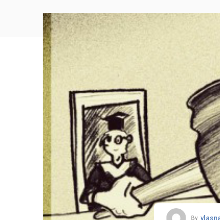
vlasn
By