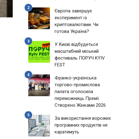
Європа завершує
експеримент із
криптовалютами. Чи
готова Україна?
,
У Києві відбудеться
масштабний міський
.
фестиваль ПОРУЧ KYIV
FEST
Франко-українська
торгово-промислова
палата оголосила
переможниць Премії
Створено Жінками 2026
За використання ворожих
програмних продуктів не
каратимуть