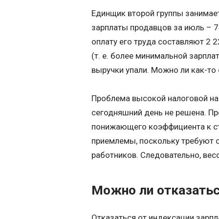
Единщик второй группы занимае
зарплаты продавцов за июль – 74
оплату его труда составляют 2 22
(т. е. более минимальной зарпла
выручки упали. Можно ли как-то
Проблема высокой налоговой наг
сегодняшний день не решена. П
понижающего коэффициента к ст
приемлемы, поскольку требуют
работников. Следовательно, вес
Можно ли отказать
Отказаться от индексации зарп