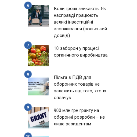
Коли гроші зникають. Як
насправді працюють
великі інвестиційні
зловживання (польський
досвід)
10 заборон у процесі
органічного виробництва
Пільга з ПДВ для
оборонних товарів не
залежить від того, хто їх
оплачує
900 млн грн гранту на
оборонні розробки – не
лише резидентам