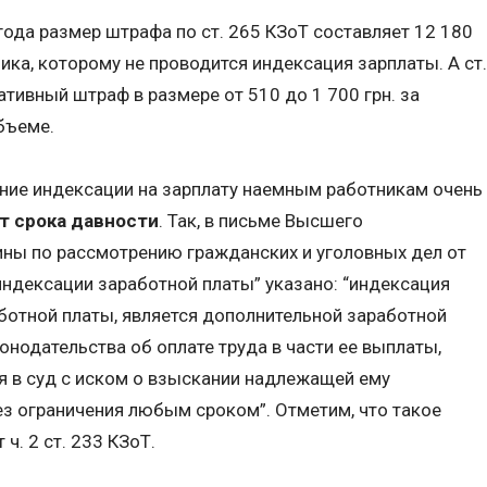
года размер штрафа по ст. 265 КЗоТ составляет 12 180
ика, которому не проводится индексация зарплаты. А ст.
тивный штраф в размере от 510 до 1 700 грн. за
бъеме.
ение индексации на зарплату наемным работникам очень
т срока давности
. Так, в письме Высшего
ины по рассмотрению гражданских и уголовных дел от
 индексации заработной платы” указано: “индексация
ботной платы, является дополнительной заработной
конодательства об оплате труда в части ее выплаты,
я в суд с иском о взыскании надлежащей ему
з ограничения любым сроком”. Отметим, что такое
ч. 2 ст. 233 КЗоТ.