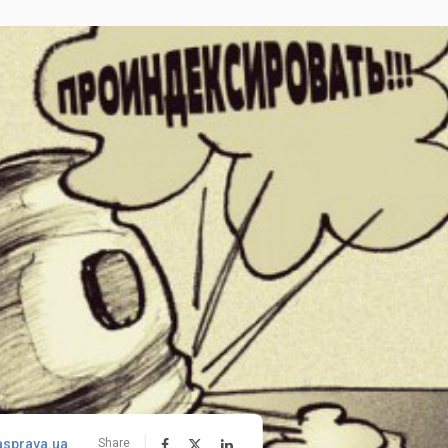
asprava.ua
Share