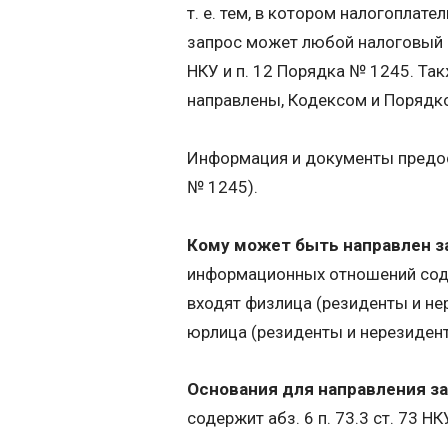
т. е. тем, в котором налогоплате
запрос может любой налоговый ор
НКУ и п. 12 Порядка № 1245. Та
направлены, Кодексом и Порядко
Информация и документы предост
№ 1245).
Кому может быть направлен з
информационных отношений содер
входят физлица (резиденты и не
юрлица (резиденты и нерезиден
Основания для направления за
содержит абз. 6 п. 73.3 ст. 73 Н