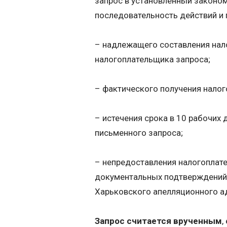
запрос в установленный законо
последовательность действий и 
– надлежащего составления нал
налогоплательщика запроса;
– фактического получения налог
– истечения срока в 10 рабочих
письменного запроса;
– непредоставления налогоплат
документальных подтверждений 
Харьковского апелляционного ад
Запрос считается врученным
,