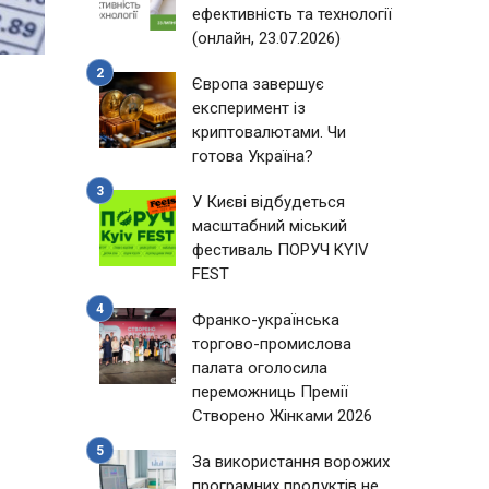
ефективність та технології
(онлайн, 23.07.2026)
Європа завершує
експеримент із
криптовалютами. Чи
готова Україна?
У Києві відбудеться
масштабний міський
фестиваль ПОРУЧ KYIV
FEST
Франко-українська
торгово-промислова
палата оголосила
переможниць Премії
Створено Жінками 2026
За використання ворожих
програмних продуктів не