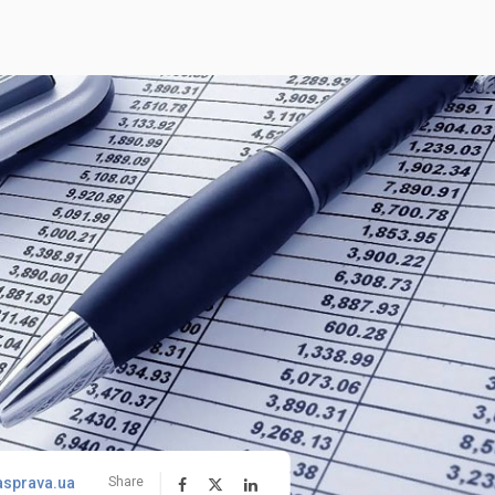
asprava.ua
Share