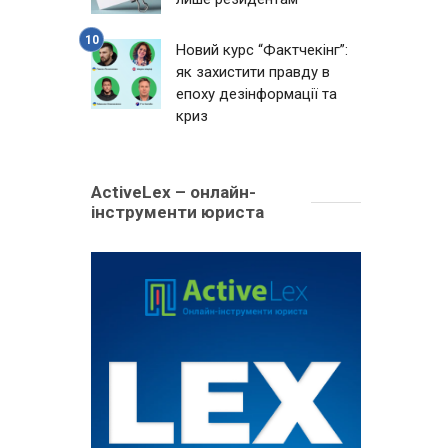
Новий курс “Фактчекінг”:
як захистити правду в
епоху дезінформації та
криз
ActiveLex – онлайн-
інструменти юриста