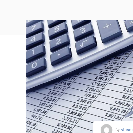
vlasn
By