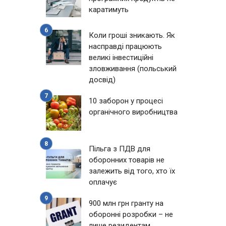
каратимуть
Коли гроші зникають. Як
насправді працюють
великі інвестиційні
зловживання (польський
досвід)
10 заборон у процесі
органічного виробництва
Пільга з ПДВ для
оборонних товарів не
залежить від того, хто їх
оплачує
900 млн грн гранту на
оборонні розробки – не
лише резидентам