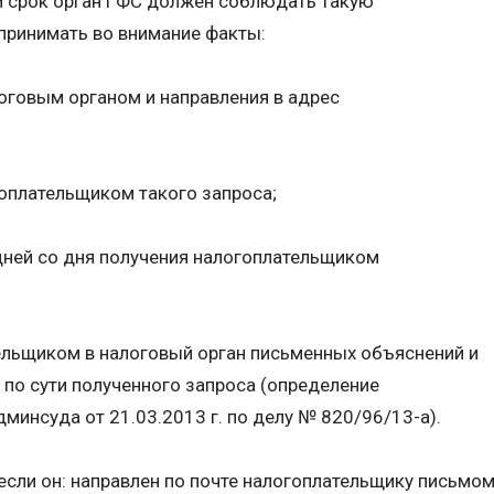
м срок орган ГФС должен соблюдать такую
принимать во внимание факты:
оговым органом и направления в адрес
оплательщиком такого запроса;
 дней со дня получения налогоплательщиком
ельщиком в налоговый орган письменных объяснений и
по сути полученного запроса (определение
минсуда от 21.03.2013 г. по делу № 820/96/13-а).
если он: направлен по почте налогоплательщику письмо