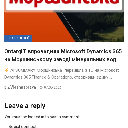
ТЕХНОЛОГІЇ
OntargIT впровадила Microsoft Dynamics 365
на Моршинському заводі мінеральних вод
AI SUMMARY"Моршинська" перейшла з 1С на Microsoft
Dynamics 365 Finance & Operations, створивши єдину ...
Vlasnasprava
Від
07.05.2026
Leave a reply
You must be logged in to post a comment.
Social connect: