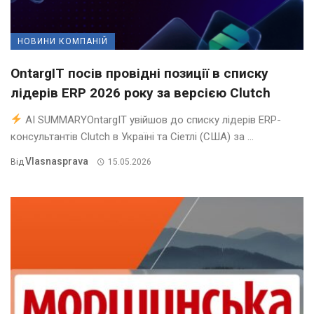
НОВИНИ КОМПАНІЙ
OntargIT посів провідні позиції в списку
лідерів ERP 2026 року за версією Clutch
AI SUMMARYOntargIT увійшов до списку лідерів ERP-
консультантів Clutch в Україні та Сіетлі (США) за ...
Vlasnasprava
Від
15.05.2026