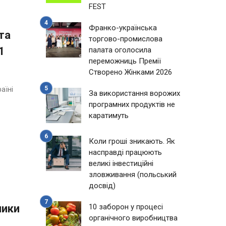
FEST
Франко-українська
та
торгово-промислова
1
палата оголосила
переможниць Премії
Створено Жінками 2026
аїні
За використання ворожих
програмних продуктів не
каратимуть
Коли гроші зникають. Як
насправді працюють
великі інвестиційні
зловживання (польський
досвід)
ники
10 заборон у процесі
органічного виробництва