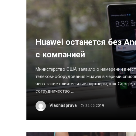
Huawei останется без An
с компанией
Министерство США заявило о намерении внес
телеком-оборудования Huawei в чёрный список
чего такие влиятельные партнёры, как Google,
сотрудничество ...
Vlasnasprava
22.05.2019