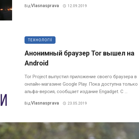
Vlasnasprava
Від
12.09.2019
ТЕХНОЛОГІЇ
Анонимный браузер Tor вышел на
Android
Tor Project выпустил приложение своего браузера в
онлайн-магазине Google Play. Пока доступна только
альфа-версия, сообщает издание Engadget. С ...
Vlasnasprava
Від
23.05.2019