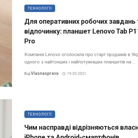
ТЕХНОЛОГІЇ
Для оперативних робочих завдань 
відпочинку: планшет Lenovo Tab P1
Pro
Компанія Lenovo оголосила про старт продажів в Укр
одного з найтонших і найпотужніших планшетів на ...
Vlasnasprava
Від
19.03.2021
ТЕХНОЛОГІЇ
Чим насправді відрізняються влас
iPhone та Android-смартфонів