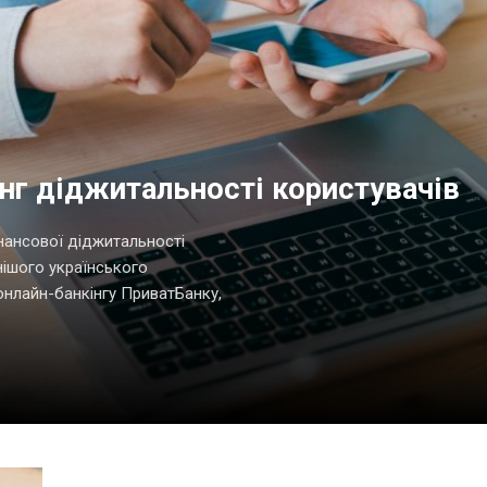
нг діджитальності користувачів
інансової діджитальності
нішого українського
онлайн-банкінгу ПриватБанку,