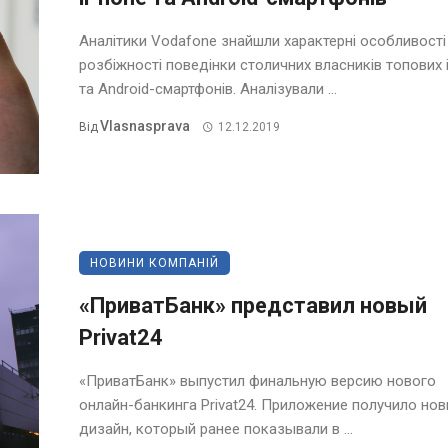
Аналітики Vodafone знайшли характерні особливості
розбіжності поведінки столичних власників топових 
та Android-смартфонів. Аналізували ...
Vlasnasprava
Від
12.12.2019
НОВИНИ КОМПАНІЙ
«ПриватБанк» представил новый
Privat24
«ПриватБанк» выпустил финальную версию нового
онлайн-банкинга Privat24. Приложение получило но
дизайн, который ранее показывали в ...