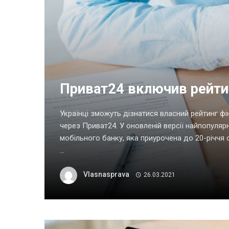
Приват24 включив рейти
Українці зможуть дізнатися власний рейтинг ф
через Приват24. У оновленій версії найпопуляр
мобільного банку, яка приурочена до 20-річчя 
...
Vlasnasprava
26.03.2021