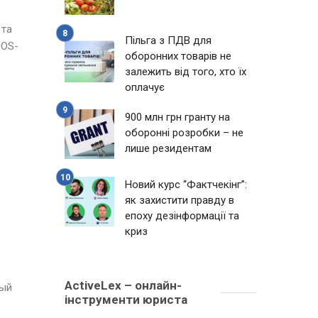
 та
Пільга з ПДВ для
iOS-
оборонних товарів не
залежить від того, хто їх
оплачує
900 млн грн гранту на
оборонні розробки – не
лише резидентам
Новий курс “Фактчекінг”:
як захистити правду в
епоху дезінформації та
криз
ActiveLex – онлайн-
вый
інструменти юриста