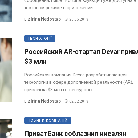
сообщений, пишет Fortune. Функция уже доступна в
тестовом режиме в приложении ...
Irina Nedostup
Від
25.05.2018
ТЕХНОЛОГІЇ
Российский AR-стартап Devar прив
$3 млн
Российская компания Devar, разрабатывающая
технологии в сфере дополненной реальности (AR),
привлекла $3 млн от венчурного ...
Irina Nedostup
Від
02.02.2018
НОВИНИ КОМПАНІЙ
ПриватБанк соблазнил киевлян