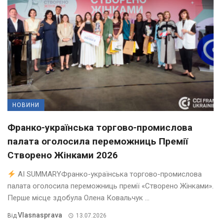
НОВИНИ
Франко-українська торгово-промислова
палата оголосила переможниць Премії
Створено Жінками 2026
AI SUMMARYФранко-українська торгово-промислова
палата оголосила переможниць премії «Створено Жінками».
Перше місце здобула Олена Ковальчук ...
Vlasnasprava
Від
13.07.2026