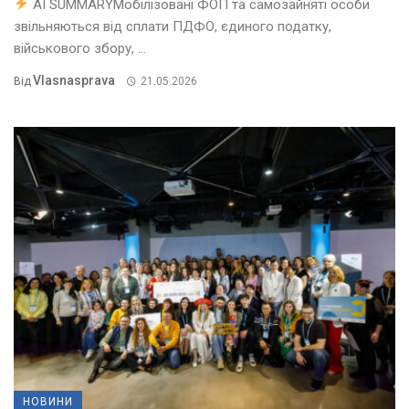
AI SUMMARYМобілізовані ФОП та самозайняті особи
звільняються від сплати ПДФО, єдиного податку,
військового збору, ...
Vlasnasprava
Від
21.05.2026
НОВИНИ