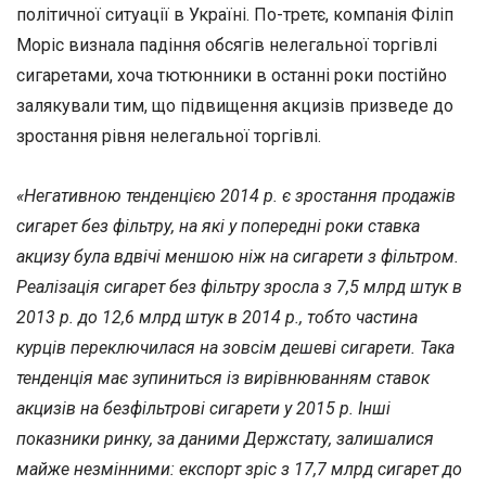
політичної ситуації в Україні. По-третє, компанія Філіп
Моріс визнала падіння обсягів нелегальної торгівлі
сигаретами, хоча тютюнники в останні роки постійно
залякували тим, що підвищення акцизів призведе до
зростання рівня нелегальної торгівлі.
«Негативною тенденцією 2014 р. є зростання продажів
сигарет без фільтру, на які у попередні роки ставка
акцизу була вдвічі меншою ніж на сигарети з фільтром.
Реалізація сигарет без фільтру зросла з 7,5 млрд штук в
2013 р. до 12,6 млрд штук в 2014 р., тобто частина
курців переключилася на зовсім дешеві сигарети. Така
тенденція має зупиниться із вирівнюванням ставок
акцизів на безфільтрові сигарети у 2015 р. Інші
показники ринку, за даними Держстату, залишалися
майже незмінними: експорт зріс з 17,7 млрд сигарет до