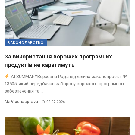
ЗАКОНОДАВСТВО
За використання ворожих програмних
продуктів не каратимуть
AI SUMMARYВерховна Рада відхилила законопроєкт №
13505, який передбачав заборону ворожого програмного
забезпечення та ...
Vlasnasprava
Від
03.07.2026