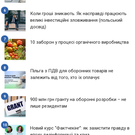
Коли гроші зникають. Як насправді працюють
великі інвестиційні зловживання (польський
досвід)
10 заборон у процесі органічного виробництва
Пільга з ПДВ для оборонних товарів не
залежить від того, хто їх оплачує
900 млн грн гранту на оборонні розробки – не
лише резидентам
Новий курс “Фактчекінг”: як захистити правду в
епоху дезінформації та криз