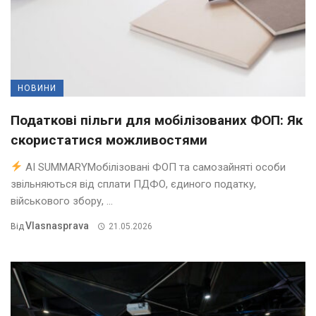
НОВИНИ
Податкові пільги для мобілізованих ФОП: Як
скористатися можливостями
AI SUMMARYМобілізовані ФОП та самозайняті особи
звільняються від сплати ПДФО, єдиного податку,
військового збору, ...
Vlasnasprava
Від
21.05.2026