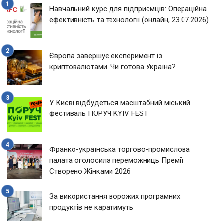
Навчальний курс для підприємців: Операційна
ефективність та технології (онлайн, 23.07.2026)
Європа завершує експеримент із
криптовалютами. Чи готова Україна?
У Києві відбудеться масштабний міський
фестиваль ПОРУЧ KYIV FEST
Франко-українська торгово-промислова
палата оголосила переможниць Премії
Створено Жінками 2026
За використання ворожих програмних
продуктів не каратимуть