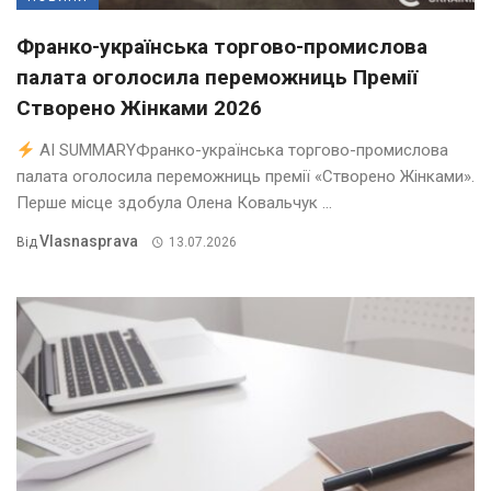
Франко-українська торгово-промислова
палата оголосила переможниць Премії
Створено Жінками 2026
AI SUMMARYФранко-українська торгово-промислова
палата оголосила переможниць премії «Створено Жінками».
Перше місце здобула Олена Ковальчук ...
Vlasnasprava
Від
13.07.2026