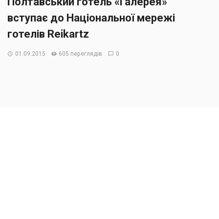
Полтавський готель «Галерея»
вступає до Національної мережі
готелів Reikartz
01.09.2015
605 переглядів
0