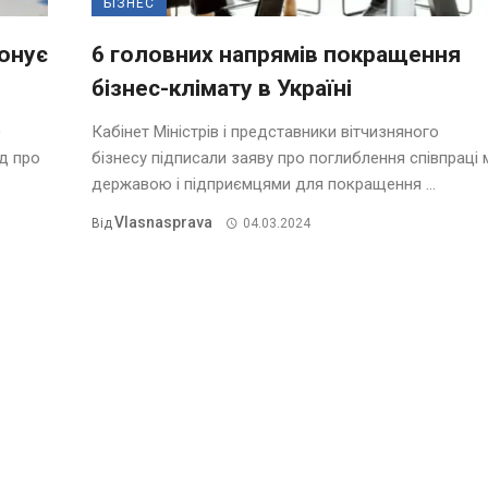
БІЗНЕС
понує
6 головних напрямів покращення
бізнес-клімату в Україні
)
Кабінет Міністрів і представники вітчизняного
д про
бізнесу підписали заяву про поглиблення співпраці 
державою і підприємцями для покращення ...
Vlasnasprava
Від
04.03.2024