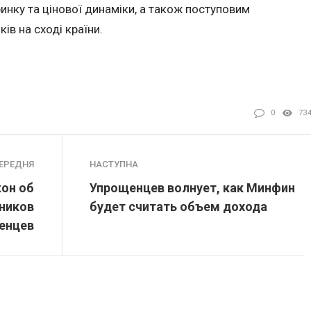
ринку та цінової динаміки, а також поступовим
ів на сході країни.
0
73
ЕРЕДНЯ
НАСТУПНА
кон об
Упрощенцев волнует, как Минфин
тников
будет считать объем дохода
ленцев