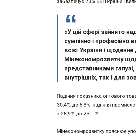
забезпечує 20% ВВП країни і вели
«У цій сфері зайнято на
сумлінно і професійно 
всієї України і щоденне
Мінекономрозвитку щодн
представниками галузі,
внутрішніх, так і для зо
Падіння показника оптового товар
30,4% до 6,3%, падіння промислов
з 28,9% до 23,1
%.
Мінекономрозвитку пояснює упові