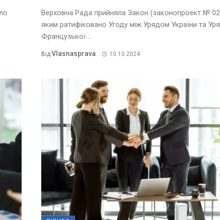
ало
Верховна Рада прийняла Закон (законопроект № 02
яким ратифіковано Угоду між Урядом України та Ур
Французької ...
Vlasnasprava
Від
10.10.2024