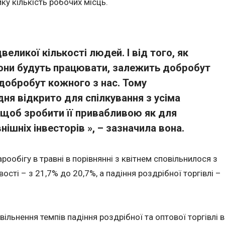
ку кількість робочих місць.
двеликої кількості людей.
І від того, як
вони будуть працювати, залежить добробут
 добробут кожного з нас.
Тому
я відкрито для спілкування з усіма
 щоб зробити її привабливою як для
внішніх інвесторів », – зазначила вона.
ообігу в травні в порівнянні з квітнем сповільнилося з
ості – з 21,7% до 20,7%, а падіння роздрібної торгівлі –
льнення темпів падіння роздрібної та оптової торгівлі в