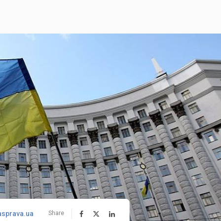
asprava.ua
Share