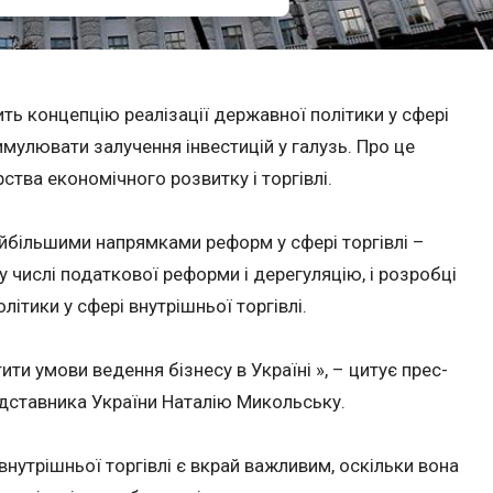
ить концепцію реалізації державної політики у сфері
тимулювати залучення інвестицій у галузь.
Про це
ства економічного розвитку і торгівлі.
йбільшими напрямками реформ у сфері торгівлі –
у числі податкової реформи і дерегуляцію, і розробці
літики у сфері внутрішньої торгівлі.
и умови ведення бізнесу в Україні », – цитує прес-
дставника України Наталію Микольську.
внутрішньої торгівлі є вкрай важливим, оскільки вона