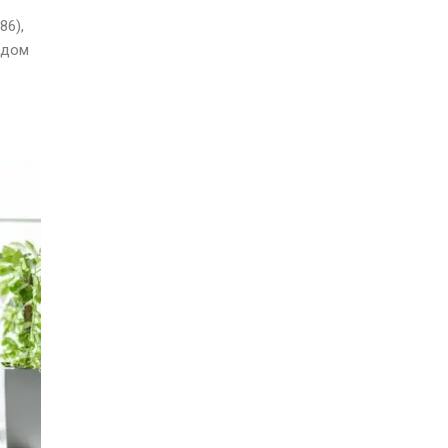
86),
ядом