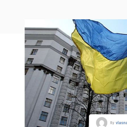
vlasn
By