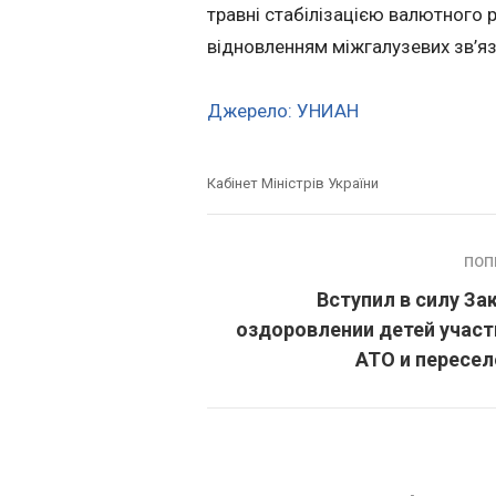
травні стабілізацією валютного 
відновленням міжгалузевих зв’язк
Джерело: УНИАН
Кабінет Міністрів України
ПОП
Вступил в силу За
оздоровлении детей учас
АТО и пересе