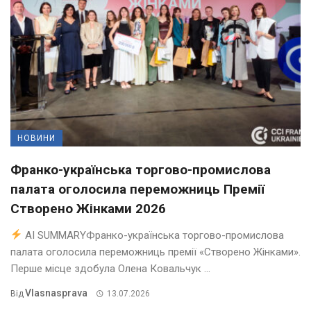
НОВИНИ
Франко-українська торгово-промислова
палата оголосила переможниць Премії
Створено Жінками 2026
AI SUMMARYФранко-українська торгово-промислова
палата оголосила переможниць премії «Створено Жінками».
Перше місце здобула Олена Ковальчук ...
Vlasnasprava
Від
13.07.2026