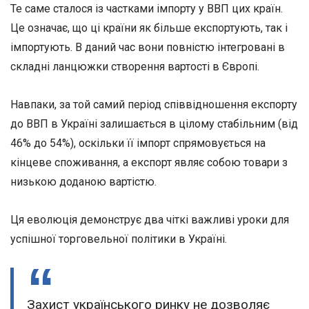
Те саме сталося із частками імпорту у ВВП цих країн.
Це означає, що ці країни як більше експортують, так і
імпортують. В даний час вони повністю інтегровані в
складні ланцюжки створення вартості в Європі.
Навпаки, за той самий період співвідношення експорту
до ВВП в Україні залишається в цілому стабільним (від
46% до 54%), оскільки її імпорт спрямовується на
кінцеве споживання, а експорт являє собою товари з
низькою доданою вартістю.
Ця еволюція демонструє два чіткі важливі уроки для
успішної торговельної політики в Україні.
Захист українського ринку не дозволяє