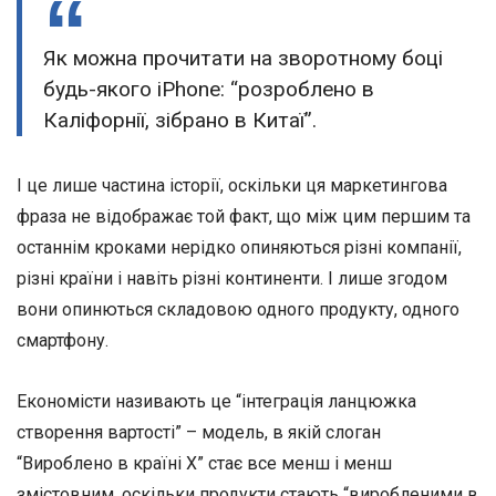
Як можна прочитати на зворотному боці
будь-якого iPhone: “розроблено в
Каліфорнії, зібрано в Китаї”.
І це лише частина історії, оскільки ця маркетингова
фраза не відображає той факт, що між цим першим та
останнім кроками нерідко опиняються різні компанії,
різні країни і навіть різні континенти. І лише згодом
вони опинються складовою одного продукту, одного
смартфону.
Економісти називають це “інтеграція ланцюжка
створення вартості” – модель, в якій слоган
“Вироблено в країні Х” стає все менш і менш
змістовним, оскільки продукти стають “виробленими в