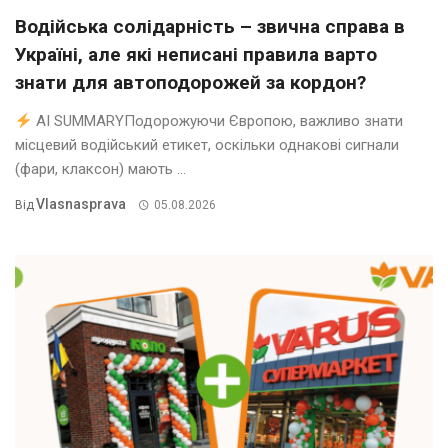
Водійська солідарність – звична справа в
Україні, але які неписані правила варто
знати для автоподорожей за кордон?
AI SUMMARYПодорожуючи Європою, важливо знати
місцевий водійський етикет, оскільки однакові сигнали
(фари, клаксон) мають ...
Vlasnasprava
Від
05.08.2026