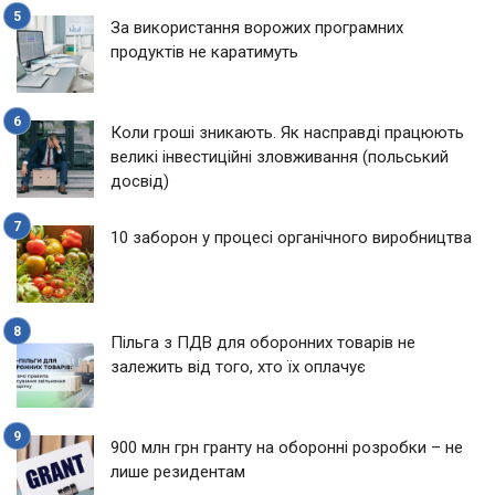
За використання ворожих програмних
продуктів не каратимуть
Коли гроші зникають. Як насправді працюють
великі інвестиційні зловживання (польський
досвід)
10 заборон у процесі органічного виробництва
Пільга з ПДВ для оборонних товарів не
залежить від того, хто їх оплачує
900 млн грн гранту на оборонні розробки – не
лише резидентам