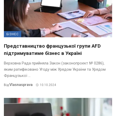
БІЗНЕС
Представництво французької групи AFD
підтримуватиме бізнес в Україні
Верховна Рада прийняла Закон (законопроект № 0286),
яким ратифіковано Угоду між Урядом України та Урядом
Французької ...
Vlasnasprava
Від
10.10.2024