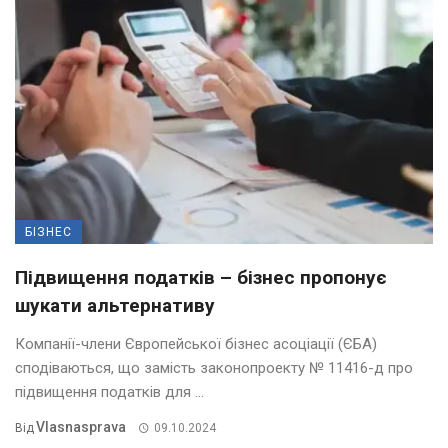
БІЗНЕС
Підвищення податків – бізнес пропонує
шукати альтернативу
Компанії-члени Європейської бізнес асоціації (ЄБА)
сподіваються, що замість законопроекту № 11416-д про
підвищення податків для ...
Vlasnasprava
Від
09.10.2024