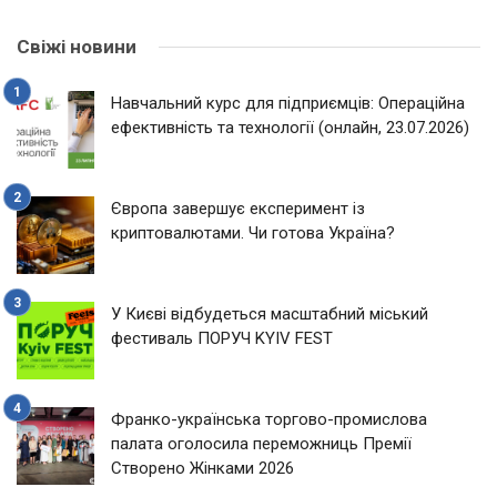
Свіжі новини
Навчальний курс для підприємців: Операційна
ефективність та технології (онлайн, 23.07.2026)
Європа завершує експеримент із
криптовалютами. Чи готова Україна?
У Києві відбудеться масштабний міський
фестиваль ПОРУЧ KYIV FEST
Франко-українська торгово-промислова
палата оголосила переможниць Премії
Створено Жінками 2026