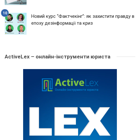
Новий курс “Фактчекінг”: як захистити правду в
епоху дезінформації та криз
ActiveLex – онлайн-інструменти юриста