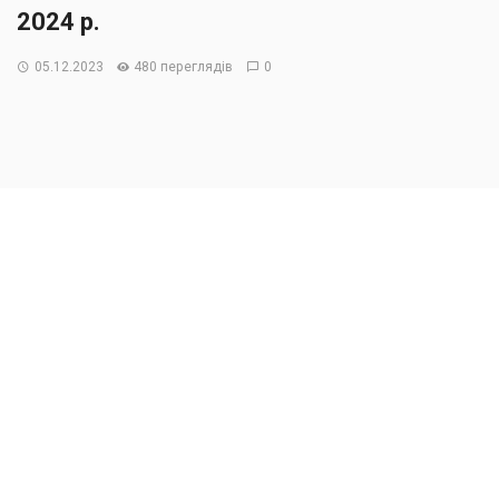
2024 р.
05.12.2023
480 переглядів
0
Набрав чинності наказ Міністерства юстиції України
від 29 листопада 2023 р. № 4101/5, яким перенесено на
1 квітня 2024 р. дату набрання чинності наказу
Міністерства юстиції України від 12 липня 2023 р.
№