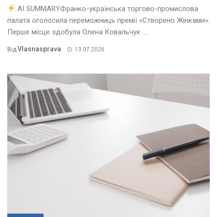
AI SUMMARYФранко-українська торгово-промислова
палата оголосила переможниць премії «Створено Жінками».
Перше місце здобула Олена Ковальчук ...
Vlasnasprava
Від
13.07.2026