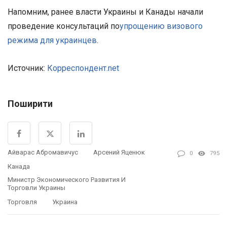
Напомним, ранее власти Украины и Канады начали
проведение консультаций по
упрощению визового
режима для украинцев
.
Источник:
Корреспондент.net
Поширити
Айварас Абромавичус
Арсений Яценюк
0
795
Канада
Министр Экономического Развития И
Торговли Украины
Торговля
Украина