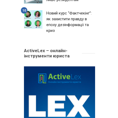
Новий курс “Фактчекінг”:
як захистити правду в
епоху дезінформації та
криз
ActiveLex – онлайн-
інструменти юриста