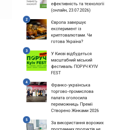
ефективність та технології
(онлайн, 23.07.2026)
Європа завершує
експеримент із
криптовалютами. Чи
готова Україна?
У Києві відбудеться
масштабний міський
фестиваль ПОРУЧ KYIV
FEST
Франко-українська
торгово-промислова
палата оголосила
переможниць Премії
Створено Жінками 2026
За використання ворожих
програмних продуктів не