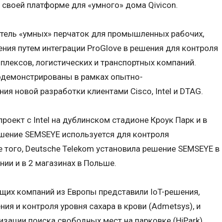
 своей платформе для «умного» дома Qivicon.
итель «умных» перчаток для промышленных рабочих,
ния путем интеграции ProGlove в решения для контроля
плексов, логистических и транспортных компаний.
родемонстрированы в рамках опытно-
я новой разработки клиентами Cisco, Intel и DTAG.
оект с Intel на дублинском стадионе Кроук Парк и в
ешение SEMSEYE используется для контроля
 того, Deutsche Telekom установила решение SEMSEYE в
ии и в 2 магазинах в Польше.
щих компаний из Европы представили IoT-решения,
ния и контроля уровня сахара в крови (Admetsys), и
зации поиска свободных мест на парковке (HiPark).