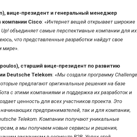
an), вице-президент и генеральный менеджер
s компании Cisco
: «
Интернет вещей открывает широкие
e Up! объединяет самые перспективные компании для их
еюсь, что представленные разработки найдут свое
м мире
».
opoulos), старший вице-президент по развитию
ии Deutsche Telekom
: «
Мы создали программу Challeng
которые предлагают оригинальные решения на базе
ота с этими компаниями и поддержка их разработок и
оздает ценность для всех участников проекта. Это
 начинающих предпринимателей, так и для компании,
eutsche Telekom. Компании получают уникальные
урсам, а мы получаем новые сервисы и решения,
ашим заказчикам в сегменте B2B. Успех этой