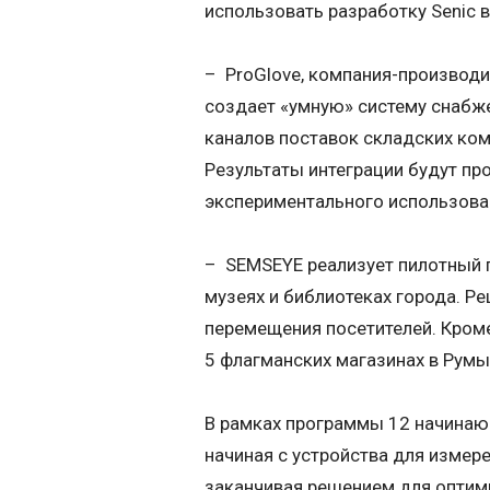
использовать разработку Senic в
– ProGlove, компания-производ
создает «умную» систему снабже
каналов поставок складских ком
Результаты интеграции будут п
экспериментального использовани
– SEMSEYE реализует пилотный пр
музеях и библиотеках города. Р
перемещения посетителей. Кроме
5 флагманских магазинах в Румын
В рамках программы 12 начинаю
начиная с устройства для измере
заканчивая решением для оптими