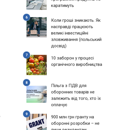
каратимуть
Коли гроші зникають. Як
насправді працюють
великі інвестиційні
зловживання (польський
досвід)
10 заборон у процесі
органічного виробництва
Пільга з ПДВ для
оборонних товарів не
залежить від того, хто їх
оплачує
е
900 млн грн гранту на
оборонні розробки – не
лише резидентам