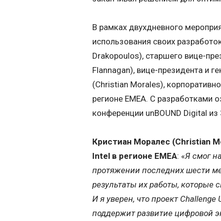
В рамках двухдневного меропри
использования своих разработок
Drakopoulos), старшего вице-пре
Flannagan), вице-президента и г
(Christian Morales), корпоративн
регионе EMEA. C разработками о
конференции unBOUND Digital из 
Кристиан Моралес (Christian 
Intel в регионе EMEA
: «
Я смог н
протяжении последних шести мес
результаты их работы, которые 
И я уверен, что проект Challenge
поддержит развитие цифровой 