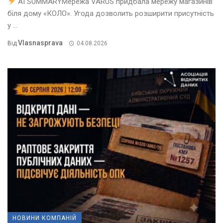
AI SUMMARYМережа VARUS придбала мережу магазинів
біля дому «КОЛО». Угода дозволить розширити присутність
у ...
Vlasnasprava
Від
04.08.2026
НОВИНИ КОМПАНІЙ