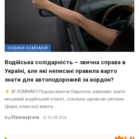
НОВИНИ КОМПАНІЙ
Водійська солідарність – звична справа в
Україні, але які неписані правила варто
знати для автоподорожей за кордон?
AI SUMMARYПодорожуючи Європою, важливо знати
місцевий водійський етикет, оскільки однакові сигнали
(фари, клаксон) мають ...
Vlasnasprava
Від
05.08.2026