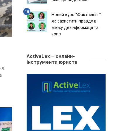
Новий курс “Фактчекінг”:
як захистити правду в
епоху дезінформації та
криз
ActiveLex – онлайн-
інструменти юриста
ня
а