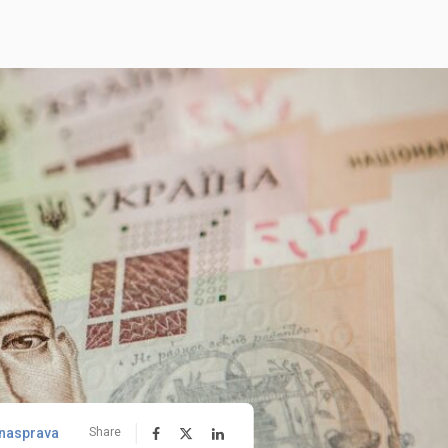
nasprava
Share