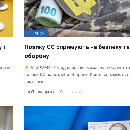
ФІНАНСИ
 і
Позику ЄС спрямують на безпеку та
оборону
зерву
AI SUMMARYУряд визначив механізм використан
позики ЄС на потреби оборони. Кошти спрямують н
закупівлю, ...
Vlasnasprava
Від
01.07.2026