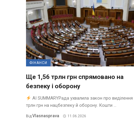
ФІНАНСИ
Ще 1,56 трлн грн спрямовано на
безпеку і оборону
AI SUMMARYРада ухвалила закон про виділення 
трлн грн на нацбезпеку й оборону. Кошти ...
Vlasnasprava
Від
11.06.2026