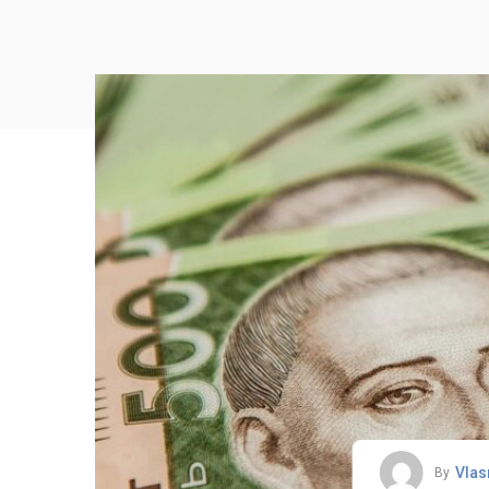
Vlas
By