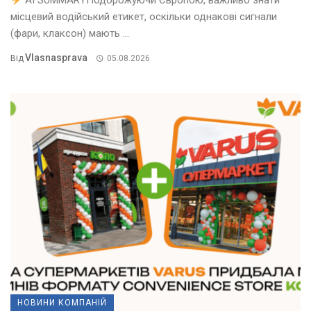
AI SUMMARYПодорожуючи Європою, важливо знати
місцевий водійський етикет, оскільки однакові сигнали
(фари, клаксон) мають ...
Vlasnasprava
Від
05.08.2026
НОВИНИ КОМПАНІЙ