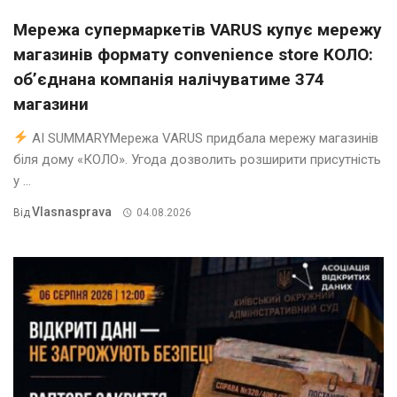
Мережа супермаркетів VARUS купує мережу
магазинів формату convenience store КОЛО:
об’єднана компанія налічуватиме 374
магазини
AI SUMMARYМережа VARUS придбала мережу магазинів
біля дому «КОЛО». Угода дозволить розширити присутність
у ...
Vlasnasprava
Від
04.08.2026