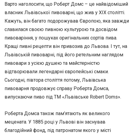
Варто наголосити, що Роберт Домс – це найвідоміший
власник Львівської пивоварні, що жив у ХІХ столітті.
Кажуть, він багато подорожував Європою, яка завжди
славилася своєю пивною культурою та досвідом
пивоваріння, у пошуках оригінальних сортів пива.
Кращі пивні рецепти він привозив до Львова. І тут, на
Львівській пивоварні, під його ретельним наглядом
пивовари з усією душею та майстерністю
відтворювали легендарні європейські смаки.
Сьогодні, півтора століття потому, Львівська
пивоварня продовжує справу Роберта Домса,
випускаючи пиво під ТМ «Львівське Robert Doms».
Роберта Домса також пам’ятають як великого
мецената. У 1885 році у Львові він заснував
благодійний фонд, під патронатом якого у місті