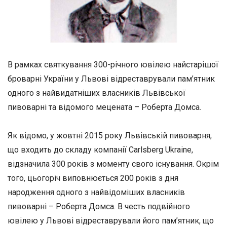
В рамках святкування 300-річного ювілею найстарішої
броварні України у Львові відреставрували пам’ятник
одного з найвидатніших власників Львівської
пивоварні та відомого мецената – Роберта Домса.
Як відомо, у жовтні 2015 року Львівській пивоварня,
що входить до складу компанії Сarlsberg Ukraine,
відзначила 300 років з моменту свого існування. Окрім
того, цьогоріч виповнюється 200 років з дня
народження одного з найвідоміших власників
пивоварні – Роберта Домса. В честь подвійного
ювілею у Львові відреставрували його пам’ятник, що