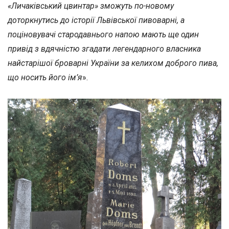
«Личаківський цвинтар» зможуть по-новому
доторкнутись до історії Львівської пивоварні, а
поціновувачі стародавнього напою мають ще один
привід з вдячністю згадати легендарного власника
найстарішої броварні України за келихом доброго пива,
що носить його ім’я
».