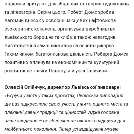
відкрили притулок для збіднілих та хворих художників
та літераторів. Окрім цього, Роберт Домс зробив
вагомий внесок у освоєнні місцевих нафтових та
озокеритних копалень, організував виробництво
львівського борошна та хліба, а також налагодив
виготовлення замінника кави на основі цикорію.
Таким чином, багатопланова діяльність Роберта Домса
позитивно вплинула на економічний та культурний
розвиток не тільки Львову, а й усієї Галичини.
Олексій Олійнчук, директор Львівської пивоварні
:
«
Беручи участь у таких проектах, Львівська пивоварня
ще раз підкреслила свою участь у житті рідного міста та
плеканні давніх традиції та цінностей. Адже головне
наше завдання – це збереження вікової спадщини для
майбутнього покоління. Тепер усі відвідувачі музею